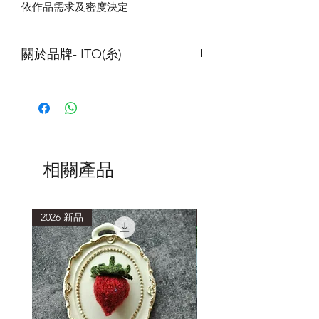
依作品需求及密度決定
關於品牌- ITO(糸)
ITO
的線材以細線為主，以
”
讓織者可以
透過合股，打造屬於自己風格的紗線
”
為出發點，這點與我們成立編織工作室
的出發點非常相近，也是本公司決定合
作的主要原因。
ITO
非常重視旗下紗線本身的風格、手
相關產品
感與品質。他們的用料講究，販售的線
材以天然纖維為主，且只找最好的原
料，在日本製作。
2026 新品
2026 新品