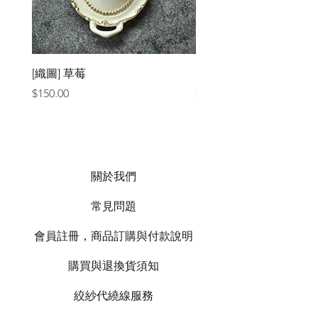
[織圖] 草莓
［材料包］草莓
價格
價格
$150.00
$1,050.00
關於我們
常見問題
會員註冊，商品訂購與付款說明
購買與退換貨須知
絞紗代繞線服務