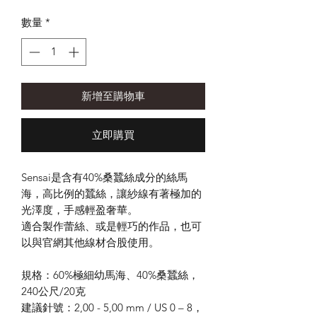
格
數量
*
新增至購物車
立即購買
Sensai
是含有
40%
桑蠶絲成分的絲馬
海，高比例的蠶絲，讓紗線有著極加的
光澤度，手感輕盈奢華。
適合製作蕾絲、或是輕巧的作品，也可
以與官網
其他線材
合股使用。
規格：
60%
極細幼馬海、
40%
桑蠶絲，
240
公尺
/20
克
建議針號：
2,00 - 5,00 mm / US 0 – 8
，