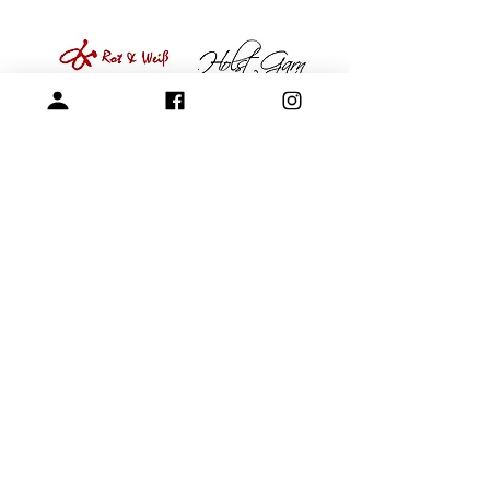
專營毛線、棒針與編織周邊產品
展示空間
​桃園市中壢區龍和一街255巷
預約參觀
開放時段：周一 - 周四 10am-15pm
請參考-
FAQ -展示空間與參觀預約
+886-3-4573992