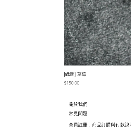
[織圖] 草莓
價格
$150.00
關於我們
常見問題
會員註冊，商品訂購與付款說