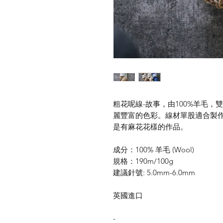
粗花呢線-故事，由100%羊毛
麗豐富的色彩。線材單股適合製
是有麻花花樣的作品。
成分：100% 羊毛 (Wool)
規格：190m/100g
建議針號: 5.0mm-6.0mm
英國進口
-