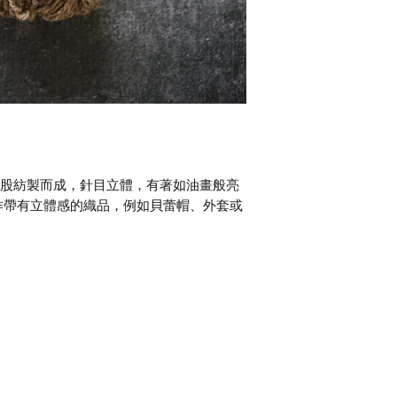
，雙股紡製而成，針目立體，有著如油畫般亮
作帶有立體感的織品，例如貝蕾帽、外套或