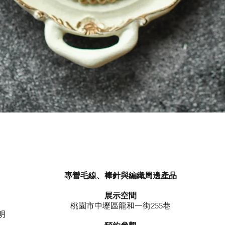
快速瀏覽
專營毛線、棒針與編織周邊產品
展示空間
​桃園市中壢區龍和一街255巷
明