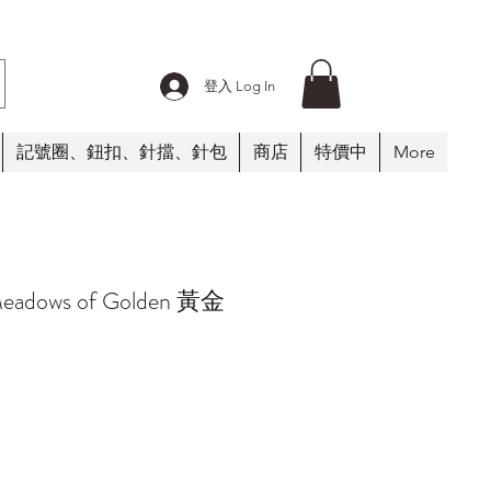
登入 Log In
記號圈、鈕扣、針擋、針包
商店
特價中
More
eadows of Golden 黃金