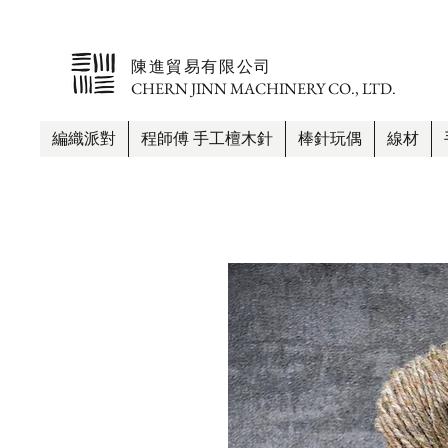
​陳進貿易有限公司
CHERN JINN MACHINERY CO., LTD.
編織派對
程師傅 手工檀木針
棒針玩偶
線材