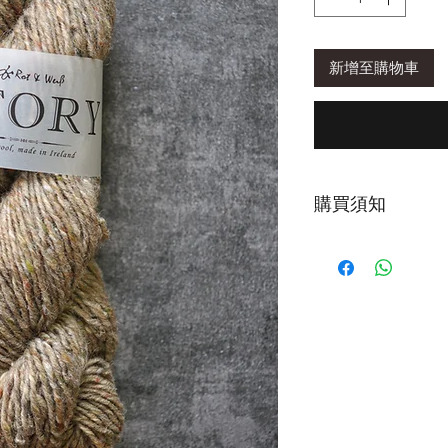
新增至購物車
購買須知
線材由英國紗廠依
毛彩點混色，並加
編織時不易斷裂。
成品建議手洗，鋪
第一次下水，建議
為正常現象。清洗時
鐘或以上再輕柔擠
清洗後，以毛巾包
擠壓，造成織品氈