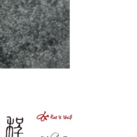
［材料包］草莓
價格
$1,050.00