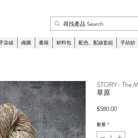
手染線
織圖
書籍
材料包
配色、配線套組
手紡紗
STORY- The M
草原
價
$580.00
格
數量
*