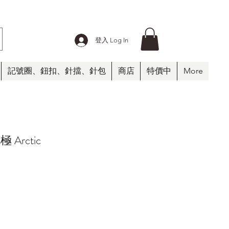
登入 Log In
記號圈、鈕扣、針擋、針包
商店
特價中
More
北極 Arctic