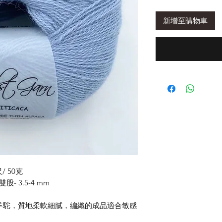
新增至購物車
/ 50克
股- 3.5-4 mm
的祕魯幼羊駝，質地柔軟細膩，編織的成品適合敏感