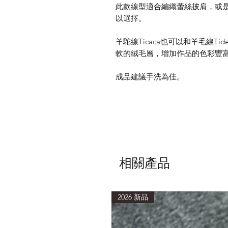
此款線型適合編織蕾絲披肩，或是
以選擇。
羊駝線Ticaca也可以和羊毛線T
軟的絨毛層，增加作品的色彩豐
成品建議手洗為佳。
相關產品
2026 新品