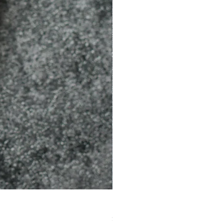
［材料包］草莓
價格
$1,050.00