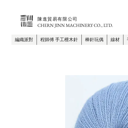
​陳進貿易有限公司
CHERN JINN MACHINERY CO., LTD.
編織派對
程師傅 手工檀木針
棒針玩偶
線材