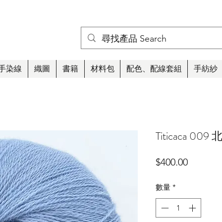
手染線
織圖
書籍
材料包
配色、配線套組
手紡紗
Titicaca 009 
價
$400.00
格
數量
*