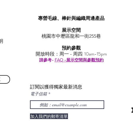
專營毛線、棒針與編織周邊產品
展示空間
​桃園市中壢區龍和一街255巷
明
預約參觀
開放時段：周一 - 周四 10am-15pm
請參考-
FAQ -展示空間與參觀預約
單
訂閱以獲得獨家最新消息
電子信箱
加入我們的郵寄清單