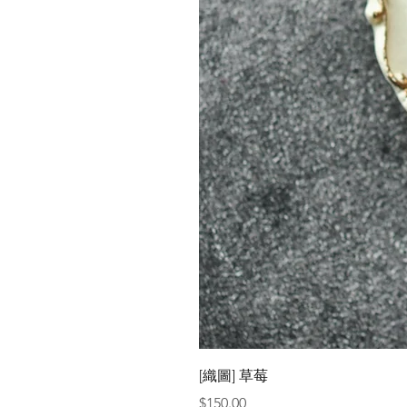
[織圖] 草莓
價格
$150.00