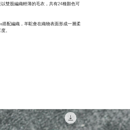
以雙股編織輕薄的毛衣，共有24種顏色可
ides搭配編織，羊駝會在織物表面形成一層柔
富度。