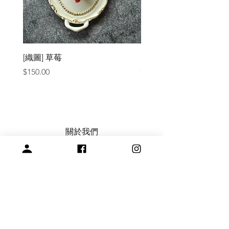
[織圖] 草莓
［材料包］草莓
價格
價格
$150.00
$1,050.00
關於我們
常見問題
會員註冊，商品訂購與付款說明
購買與退換貨須知
絞紗代繞線服務