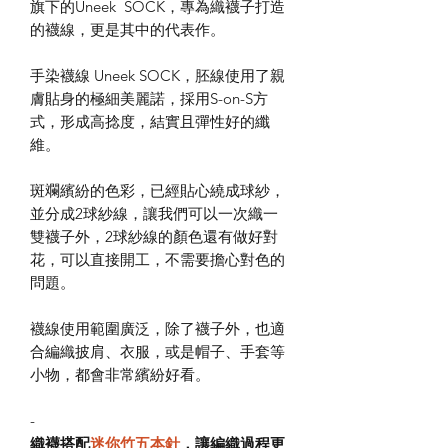
旗下的Uneek SOCK，專為織襪子打造
的襪線，更是其中的代表作。
手染襪線 Uneek SOCK，胚線使用了親
膚貼身的極細美麗諾，採用S-on-S方
式，形成高捻度，結實且彈性好的纖
維。
斑斕繽紛的色彩，已經貼心繞成球紗，
並分成2球紗線，讓我們可以一次織一
雙襪子外，2球紗線的顏色還有做好對
花，可以直接開工，不需要擔心對色的
問題。
襪線使用範圍廣泛，除了襪子外，也適
合編織披肩、衣服，或是帽子、手套等
小物，都會非常繽紛好看。
-
織襪搭配
迷你竹五本針
，讓編織過程更