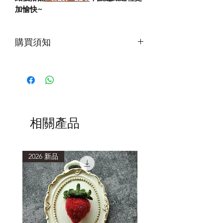
加愉快~
購買須知
第一次下水，建議加入少量洗滌劑，水
中會有浮色，為正常現象。清洗時使用
低於40度的水溫，浸泡15分鐘或以上再
輕柔擠壓洗滌。
清洗後，以毛巾包覆，吸乾多餘水分，
避免重複搓揉擠壓，造成織品氈化縮
相關產品
小。
2026 新品
2026 新品