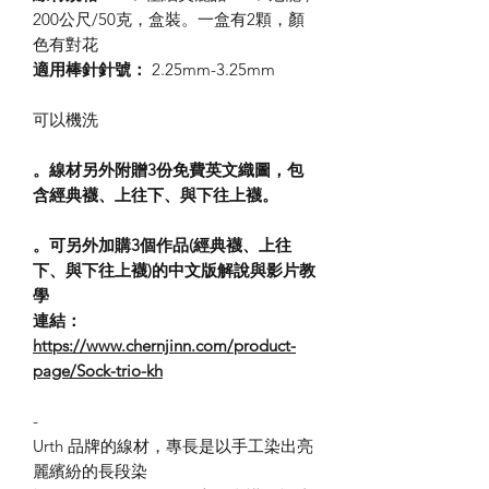
200公尺/50克，盒裝。一盒有2顆，顏
色有對花
適用棒針針號：
2.25mm-3.25mm
可以機洗
。線材另外附贈3份免費英文織圖，包
含經典襪、上往下、與下往上襪。
。可另外加購3個作品(經典襪、上往
下、與下往上襪)的中文版解說與影片教
學
連結：
https://www.chernjinn.com/product-
page/Sock-trio-kh
-
Urth 品牌的線材，專長是以手工染出亮
麗繽紛的長段染