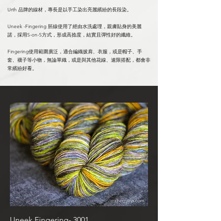
Urth 品牌的線材，專長是以手工染出亮麗繽紛的長段染。
Uneek -Fingering 胚線使用了經由水洗處理，親膚貼身的美麗
諾，採用S-on-S方式，形成高捻度，結實且彈性好的纖維。
Fingering使用範圍廣泛，適合編織披肩、衣服，或是帽子、手
套、襪子等小物，無論單織，或是與其他花線、速限搭配，都會非
常繽紛好看。
Uneek Fingering- 3001