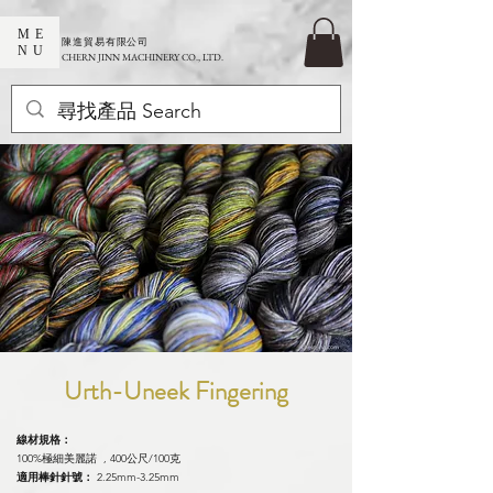
ME
​陳進貿易有限公司
NU
CHERN JINN MACHINERY CO., LTD.
Urth-Uneek Fingering
線材規格：
100%極細美麗諾 , 400公尺/100克
適用棒針針號：
2.25mm-3.25mm