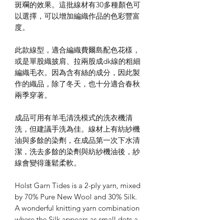
斑斕的效果。這批線材有30多種顏色可
以選擇，可以增加編織作品的色彩豐富
度。
此款線型，適合編織費爾島配色花樣，
或是單股織披肩、拉兩股成dk線的粗細
編織毛衣。因為含有絲的成分，因此製
作的織品，除了冬天，也十分適合春秋
兩季穿著。
成品可用有羊毛清洗模式的洗衣機清
洗，但建議手洗為佳。線材上有紡紗機
油與多餘的染劑，在成品第一次下水清
潔，洗去多餘的染劑與紡紗機油後，紗
線會變得蓬鬆柔軟。
Holst Garn Tides is a 2-ply yarn, mixed
by 70% Pure New Wool and 30% Silk.
A wonderful knitting yarn combination
where the Silk appears as small dots a