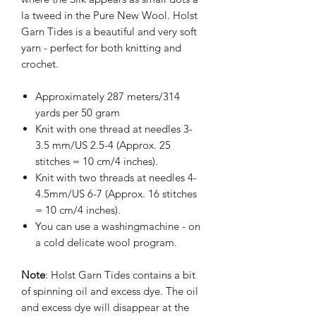
la tweed in the Pure New Wool. Holst
Garn Tides is a beautiful and very soft
yarn - perfect for both knitting and
crochet.
Approximately 287 meters/314
yards per 50 gram
Knit with one thread at needles 3-
3.5 mm/US 2.5-4 (Approx. 25
stitches = 10 cm/4 inches).
Knit with two threads at needles 4-
4.5mm/US 6-7 (Approx. 16 stitches
= 10 cm/4 inches).
You can use a washingmachine - on
a cold delicate wool program.
Note
: Holst Garn Tides contains a bit
of spinning oil and excess dye. The oil
and excess dye will disappear at the