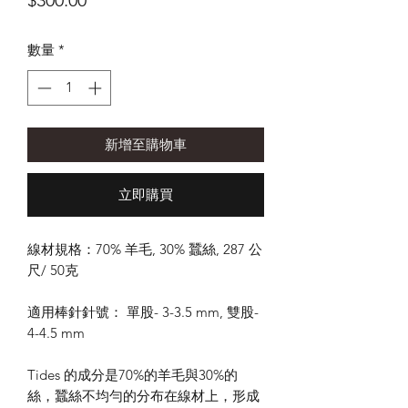
$300.00
格
數量
*
新增至購物車
立即購買
線材規格：70% 羊毛, 30% 蠶絲, 287 公
尺/ 50克
適用棒針針號： 單股- 3-3.5 mm, 雙股-
4-4.5 mm
Tides 的成分是70%的羊毛與30%的
絲，蠶絲不均勻的分布在線材上，形成