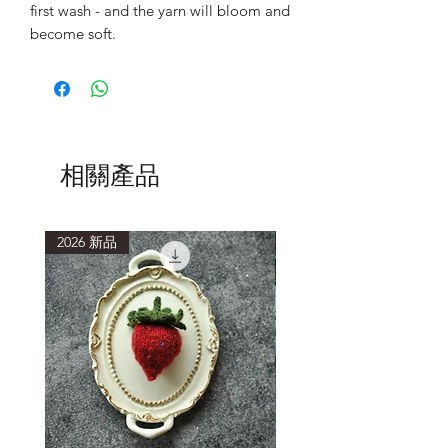
first wash - and the yarn will bloom and
become soft.
相關產品
2026 新品
2026 新品