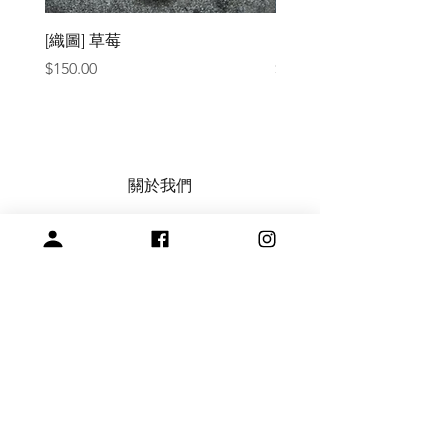
[織圖] 草莓
［材料包］草莓
價格
價格
$150.00
$1,050.00
關於我們
常見問題
會員註冊，商品訂購與付款說明
購買與退換貨須知
絞紗代繞線服務