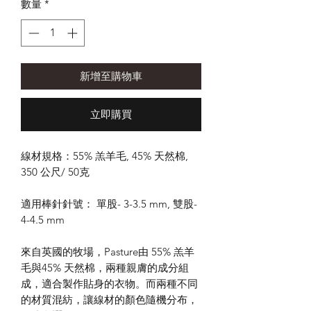
數量
*
新增至購物車
立即購買
線材規格：55% 羔羊毛, 45% 天然棉,
350 公尺/ 50克
適用棒針針號： 單股- 3-3.5 mm, 雙股-
4-4.5 mm
來自英國的牧場，Pasture由 55% 羔羊
毛與45% 天然棉，兩種親膚的成分組
成，適合製作貼身的衣物。而兩種不同
的材質混紡，讓線材的顏色隨機分布，