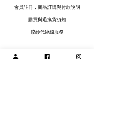
會員註冊，商品訂購與付款說明
購買與退換貨須知
絞紗代繞線服務
專營毛線、棒針與編織周邊產品
展示空間
​桃園市中壢區龍和一街255巷