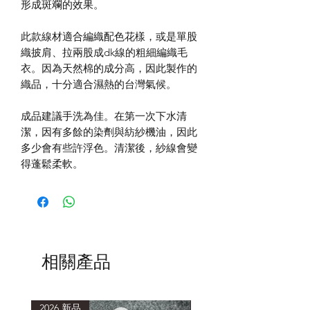
形成斑斕的效果。
此款線材適合編織配色花樣，或是單股
織披肩、拉兩股成dk線的粗細編織毛
衣。因為天然棉的成分高，因此製作的
織品，十分適合濕熱的台灣氣候。
成品建議手洗為佳。在第一次下水清
潔，因有多餘的染劑與紡紗機油，因此
多少會有些許浮色。清潔後，紗線會變
得蓬鬆柔軟。
相關產品
2026 新品
2026 新品