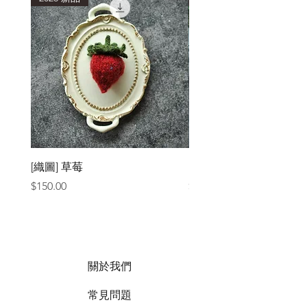
[織圖] 草莓
［材料包］草莓
價格
價格
$150.00
$1,050.00
關於我們
常見問題