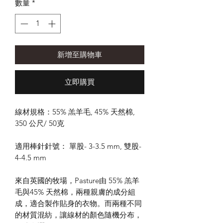
數量
*
新增至購物車
立即購買
線材規格：55% 羔羊毛, 45% 天然棉,
350 公尺/ 50克
適用棒針針號： 單股- 3-3.5 mm, 雙股-
4-4.5 mm
來自英國的牧場，Pasture由 55% 羔羊
毛與45% 天然棉，兩種親膚的成分組
成，適合製作貼身的衣物。而兩種不同
的材質混紡，讓線材的顏色隨機分布，