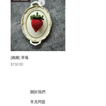
[織圖] 草莓
［材料包］草莓
價格
價格
$150.00
$1,050.00
關於我們
常見問題