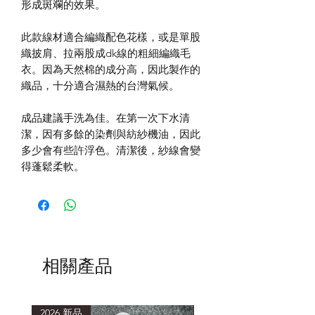
形成斑斕的效果。
此款線材適合編織配色花樣，或是單股
織披肩、拉兩股成dk線的粗細編織毛
衣。因為天然棉的成分高，因此製作的
織品，十分適合濕熱的台灣氣候。
成品建議手洗為佳。在第一次下水清
潔，因有多餘的染劑與紡紗機油，因此
多少會有些許浮色。清潔後，紗線會變
得蓬鬆柔軟。
相關產品
2026 新品
2026 新品