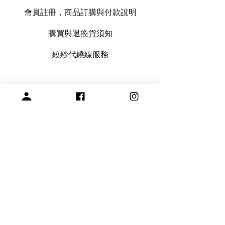
會員註冊，商品訂購與付款說明
購買與退換貨須知
絞紗代繞線服務
專營毛線、棒針與編織周邊產品
展示空間
​桃園市中壢區龍和一街255巷