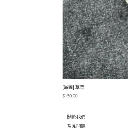
[織圖] 草莓
價格
$150.00
關於我們
常見問題