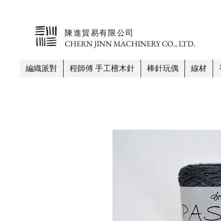
​陳進貿易有限公司
CHERN JINN MACHINERY CO., LTD.
編織派對
程師傅 手工檀木針
棒針玩偶
線材