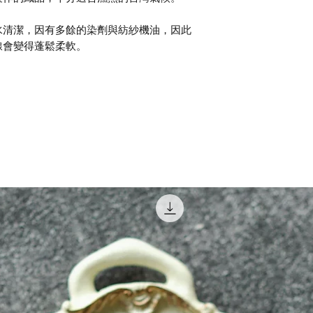
水清潔，因有多餘的染劑與紡紗機油，因此
線會變得蓬鬆柔軟。