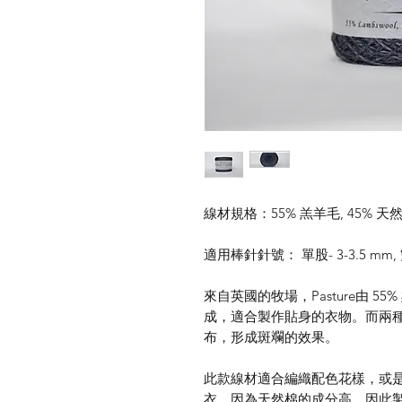
線材規格：55% 羔羊毛, 45% 天然棉
適用棒針針號： 單股- 3-3.5 mm, 雙
來自英國的牧場，Pasture由 5
成，適合製作貼身的衣物。而兩
布，形成斑斕的效果。
此款線材適合編織配色花樣，或是
衣。因為天然棉的成分高，因此