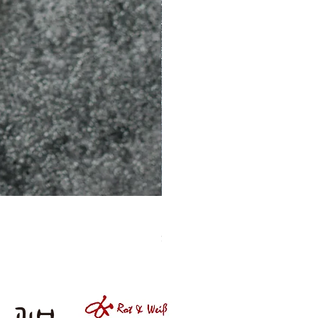
［材料包］草莓
價格
$1,050.00