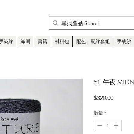
手染線
織圖
書籍
材料包
配色、配線套組
手紡紗
51. 午夜 MID
價
$320.00
格
數量
*