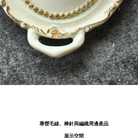
快速瀏覽
專營毛線、棒針與編織周邊產品
展示空間