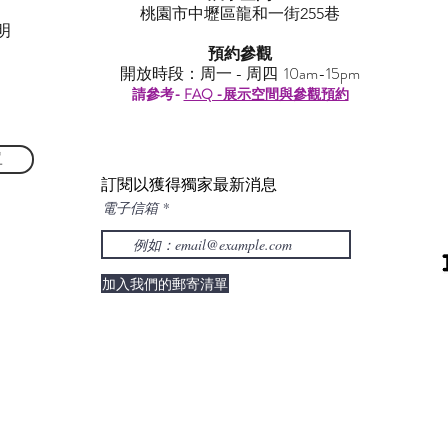
​桃園市中壢區龍和一街255巷
明
預約參觀
開放時段：周一 - 周四 10am-15pm
請參考-
FAQ -展示空間與參觀預約
單
訂閱以獲得獨家最新消息
電子信箱
加入我們的郵寄清單