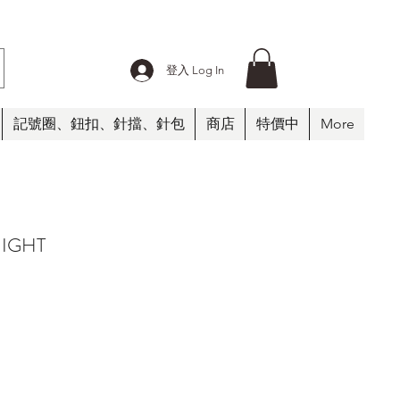
登入 Log In
記號圈、鈕扣、針擋、針包
商店
特價中
More
NIGHT