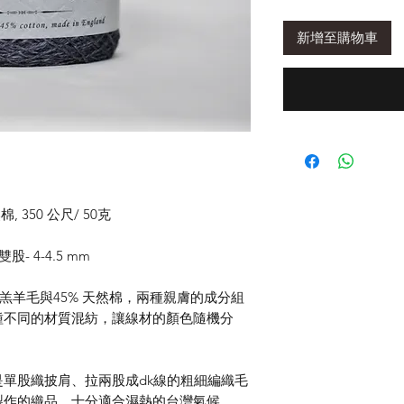
新增至購物車
, 350 公尺/ 50克
股- 4-4.5 mm
5% 羔羊毛與45% 天然棉，兩種親膚的成分組
種不同的材質混紡，讓線材的顏色隨機分
單股織披肩、拉兩股成dk線的粗細編織毛
製作的織品，十分適合濕熱的台灣氣候。