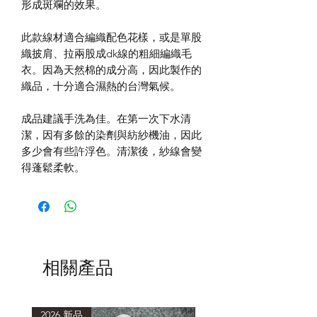
形成斑斕的效果。
此款線材適合編織配色花樣，或是單股
織披肩、拉兩股成dk線的粗細編織毛
衣。因為天然棉的成分高，因此製作的
織品，十分適合濕熱的台灣氣候。
成品建議手洗為佳。在第一次下水清
潔，因有多餘的染劑與紡紗機油，因此
多少會有些許浮色。清潔後，紗線會變
得蓬鬆柔軟。
相關產品
2026 新品
2026 新品