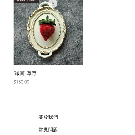
[織圖] 草莓
［材料包］草莓
價格
價格
$150.00
$1,050.00
關於我們
常見問題