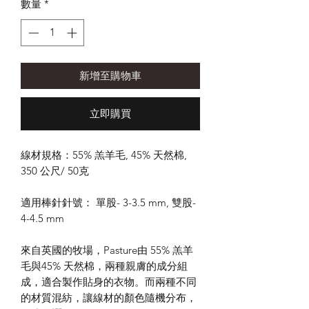
數量
*
新增至購物車
立即購買
線材規格：55% 羔羊毛, 45% 天然棉,
350 公尺/ 50克
適用棒針針號： 單股- 3-3.5 mm, 雙股-
4-4.5 mm
來自英國的牧場，Pasture由 55% 羔羊
毛與45% 天然棉，兩種親膚的成分組
成，適合製作貼身的衣物。而兩種不同
的材質混紡，讓線材的顏色隨機分布，