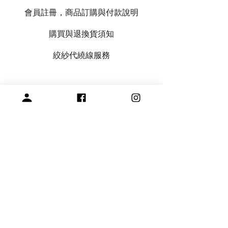
會員註冊，商品訂購與付款說明
購買與退換貨須知
絞紗代繞線服務
專營毛線、棒針與編織周邊產品
展示空間
​桃園市中壢區龍和一街255巷