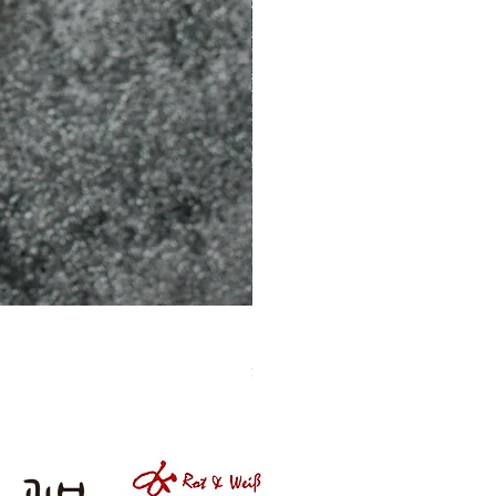
［材料包］草莓
價格
$1,050.00