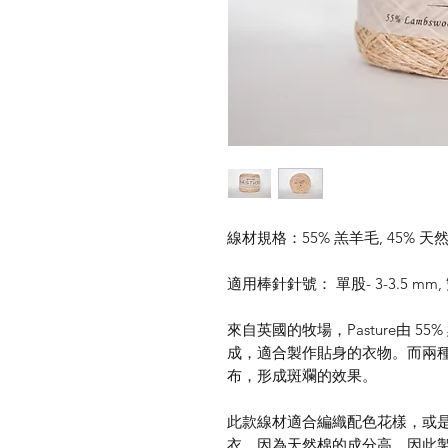
線材規格：55% 羔羊毛, 45% 天然棉
適用棒針針號： 單股- 3-3.5 mm, 雙
來自英國的牧場，Pasture由 5
成，適合製作貼身的衣物。而兩
布，形成斑斕的效果。
此款線材適合編織配色花樣，或是
衣。因為天然棉的成分高，因此