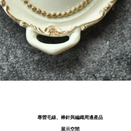
快速瀏覽
專營毛線、棒針與編織周邊產品
展示空間