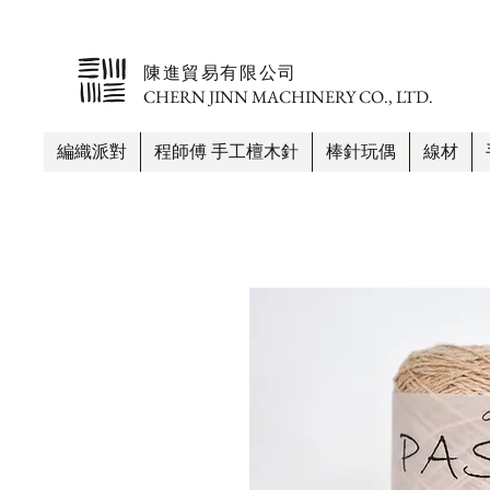
​陳進貿易有限公司
CHERN JINN MACHINERY CO., LTD.
編織派對
程師傅 手工檀木針
棒針玩偶
線材