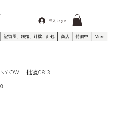
登入 Log In
記號圈、鈕扣、針擋、針包
商店
特價中
More
ANY OWL -批號0813
促
00
銷
價
格