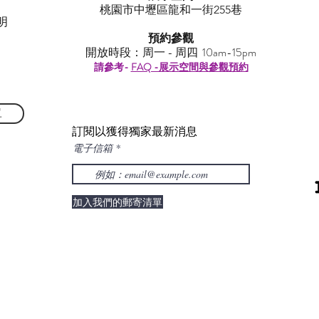
​桃園市中壢區龍和一街255巷
明
預約參觀
開放時段：周一 - 周四 10am-15pm
請參考-
FAQ -展示空間與參觀預約
單
訂閱以獲得獨家最新消息
電子信箱
加入我們的郵寄清單