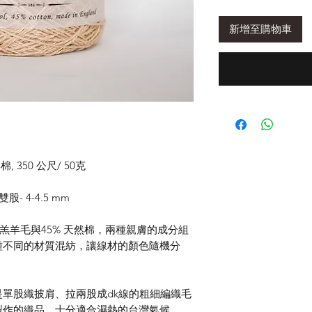
新增至購物車
, 350 公尺/ 50克
股- 4-4.5 mm
5% 羔羊毛與45% 天然棉，兩種親膚的成分組
種不同的材質混紡，讓線材的顏色隨機分
單股織披肩、拉兩股成dk線的粗細編織毛
製作的織品，十分適合濕熱的台灣氣候。