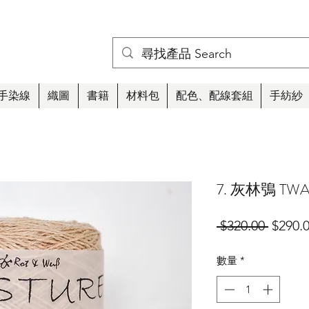
手染線
織圖
書籍
材料包
配色、配線套組
手紡紗
7. 灰林鴞 TW
一
 $320.00 
$290.
般
數量
*
價
格