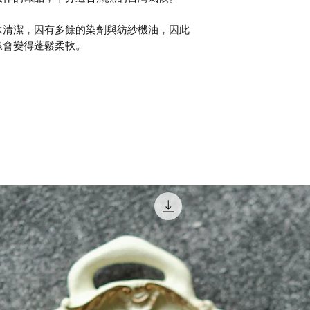
水清潔，因有多餘的染劑與紡紗機油，因此
線會變得蓬鬆柔軟。