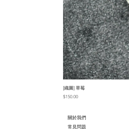
[織圖] 草莓
價格
$150.00
關於我們
常見問題