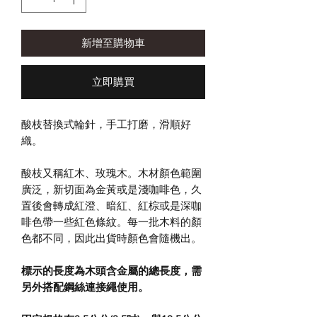
新增至購物車
立即購買
酸枝替換式輪針，手工打磨，滑順好
織。
酸枝又稱紅木、玫瑰木。木材顏色範圍
廣泛，新切面為金黃或是淺咖啡色，久
置後會轉成紅澄、暗紅、紅棕或是深咖
啡色帶一些紅色條紋。每一批木料的顏
色都不同，因此出貨時顏色會隨機出。
標示的長度為木頭含金屬的總長度，需
另外搭配鋼絲連接繩使用。