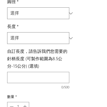
圓徑
*
長度
*
自訂長度，請告訴我們您需要的
針柄長度 (可製作範圍為8.5公
分-15公分) (選填)
0/500
數量
*