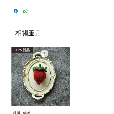
出貨前我們都會確認商品的完好，並
拍照留存。收到商品後請立即檢查看
有無任何問題，若有疑慮，請勿拆
封，煩請立即拍照並告知。我們會在
營業時間立即為您處理。超過3天才
告知產品有問題，很難釐清商品問題
相關產品
的責任歸屬，恕無法退換貨。
木質輪針、棒針皆為木頭材質手工打
磨製成，因天然原木特性，每個木頭
2026 新品
2026 新品
紋理、孔隙、色澤深淺、重量、硬
度、打磨痕跡都不太一樣，不屬於產
品問題。無法接受買家因對木材的認
知不同(例如：怎麼與想像中的不一
樣?) 要求退換貨。
每付輪針皆為手工打磨，手工製品每
一支針外觀都會有些微差異。
產品已個別拍照並編號，以茲辨別，
若有些微差異，仍以實物為主，不能
依此為退換貨標準。
輪針尾端金屬數字標示，僅作為針號
[織圖] 草莓
［材料包］草莓