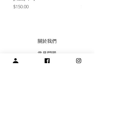
區隔，不影響實際使用功能，在標示
價格
價格
$150.00
$1,050.00
可以辨識的範圍，不提供退換貨。
除賣家疏失(漏寄、寄錯、因運輸過
程造成商品重大毀損)，其餘退換貨
者來回運費皆由買家負擔。
以下商品不提供退換貨
依客人需求客製的商品(例如連接線
關於我們
尺寸、針尖弧度。
已告知瑕疵出清商品。
常見問題
已拆封使用過的商品。
會員註冊，商品訂購與付款說明
木材製品，無法因認知不同要求退貨
(ex：木頭紋路、重量。
購買與退換貨須知
完美主義者請審慎評估再下單，以免造
成交易上的爭議及不愉快，謝謝!
絞紗代繞線服務