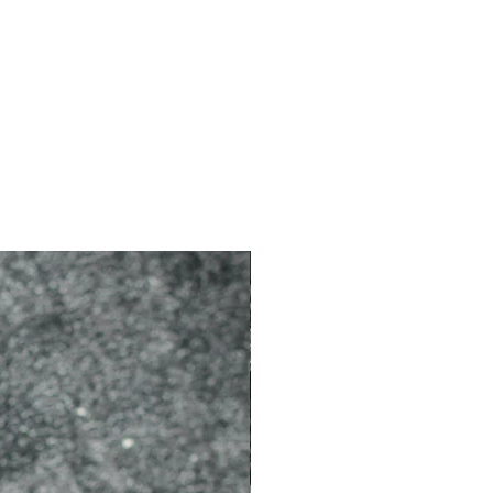
個木頭紋理、孔隙、色澤深淺、重
痕跡都不太一樣，不屬於產品問
家因對木材的認知不同(例如：怎麼
?) 要求退換貨。
工打磨，手工製品每一支針外觀都
並編號，以茲辨別，若有些微差
主，不能依此為退換貨標準。
字標示，僅作為針號區隔，不影響
在標示可以辨識的範圍，不提供退
2026 新品
寄、寄錯、因運輸過程造成商品重大
換貨者來回運費皆由買家負擔。
退換貨
的商品(例如連接線尺寸、針尖弧
商品。
商品。
認知不同要求退貨(ex：木頭紋