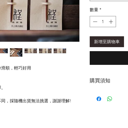
數量
*
新增至購物車
身滑順，輕巧好用
購買須知
擇。
出貨前我們都會
到商品後請立即
同，採隨機出貨無法挑選，謝謝理解!
請勿拆封，煩請
間立即為您處理
難釐清商品問題
木質輪針、棒針