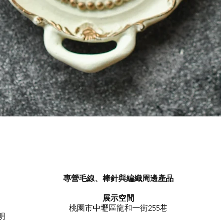
快速瀏覽
專營毛線、棒針與編織周邊產品
展示空間
​桃園市中壢區龍和一街255巷
明