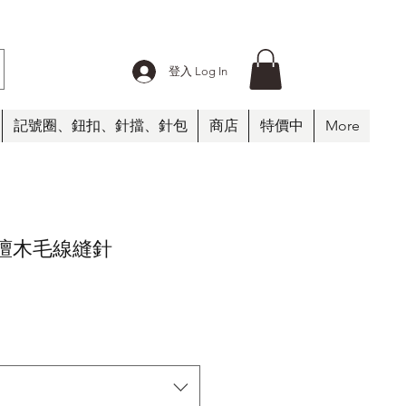
登入 Log In
記號圈、鈕扣、針擋、針包
商店
特價中
More
工檀木毛線縫針