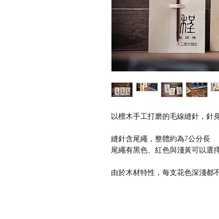
以檀木手工打磨的毛線縫針，針
縫針含尾繩，整體約為7公分長
尾繩有黑色、紅色與淺黃可以選
由於木材特性，每支花色深淺都不