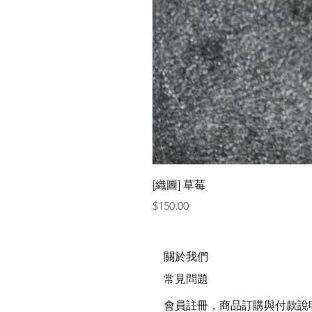
[織圖] 草莓
價格
$150.00
關於我們
常見問題
會員註冊，商品訂購與付款說