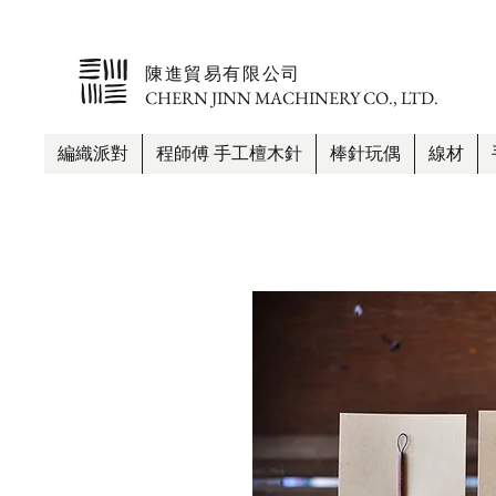
​陳進貿易有限公司
CHERN JINN MACHINERY CO., LTD.
編織派對
程師傅 手工檀木針
棒針玩偶
線材