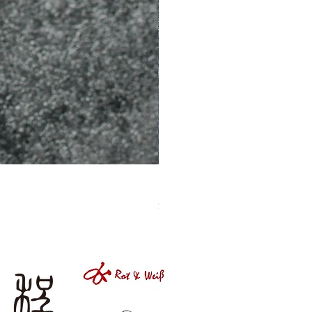
［材料包］草莓
價格
$1,050.00