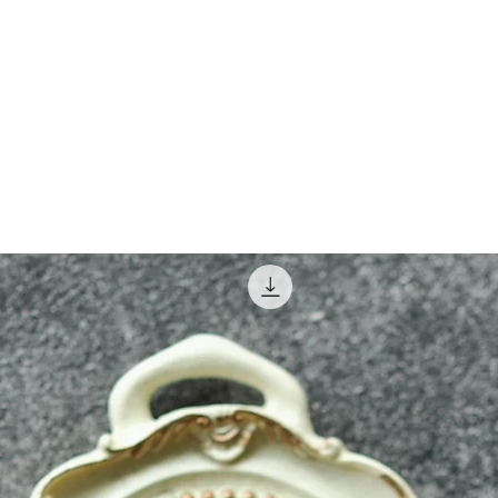
然原木特性，每
量、硬度、打磨
題。無法接受買
與想像中的不一樣
每付輪針皆為手
會有些微差異。
產品已個別拍照
異，仍以實物為
輪針尾端金屬數
實際使用功能，
換貨。
除賣家疏失(漏
毀損)，其餘退
以下商品不提供
依客人需求客製
度。
已告知瑕疵出清
已拆封使用過的
木材製品，無法因
路、重量。