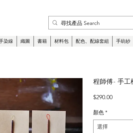
手染線
織圖
書籍
材料包
配色、配線套組
手紡紗
程師傅- 手
價
$290.00
格
顏色
*
選擇