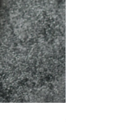
［材料包］草莓
價格
$1,050.00