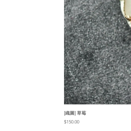
[織圖] 草莓
價格
$150.00