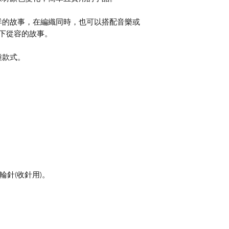
詳的故事，在編織同時，也可以搭配音樂或
寫下從容的故事。
種款式。
分輪針(收針用)。