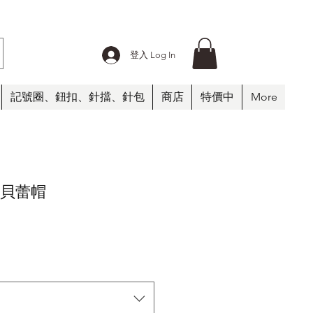
登入 Log In
記號圈、鈕扣、針擋、針包
商店
特價中
More
事貝蕾帽