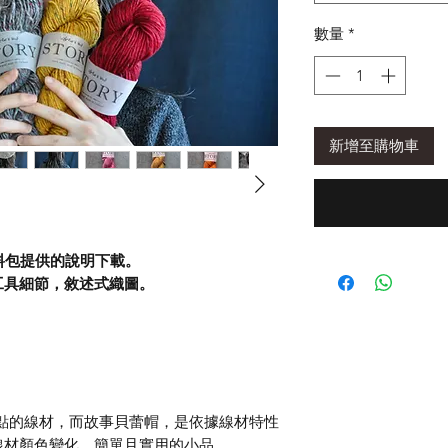
數量
*
新增至購物車
材料包提供的說明下載。
工具細節，敘述式織圖。
點的線材，而故事貝蕾帽，是依據線材特性
線材顏色變化，簡單且實用的小品。