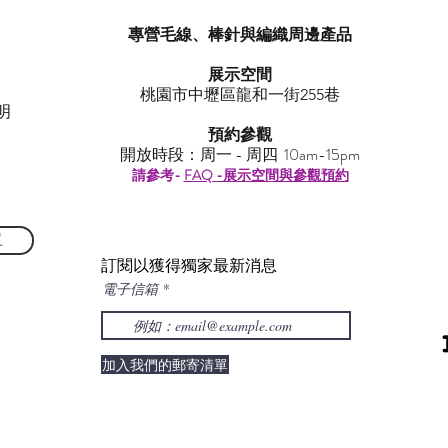
專營毛線、棒針與編織周邊產品
展示空間
​桃園市中壢區龍和一街255巷
明
預約參觀
開放時段：周一 - 周四 10am-15pm
請參考-
FAQ -展示空間與參觀預約
單
訂閱以獲得獨家最新消息
電子信箱
加入我們的郵寄清單