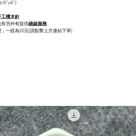
/4”x4”)
手工檀木針
也有另外有提供
繞線服務
，一絞為20元(請點擊上方連結下單)