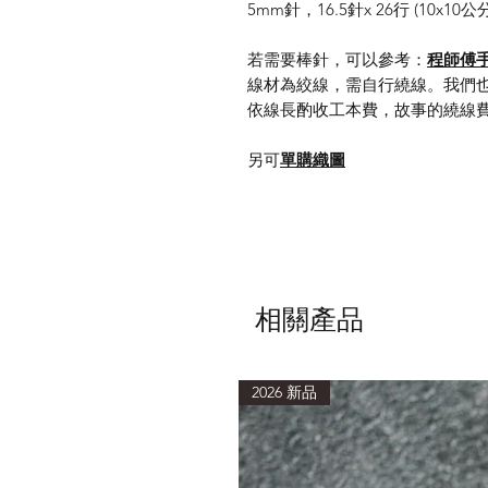
5mm針，16.5針x 26行 (10x10公分
若需要棒針，可以參考：
程師傅
線材為絞線，需自行繞線。我們
依線長酌收工本費，故事的繞線費
另可
單購織圖
相關產品
2026 新品