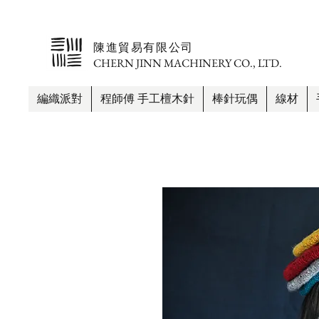
​陳進貿易有限公司
CHERN JINN MACHINERY CO., LTD.
編織派對
程師傅 手工檀木針
棒針玩偶
線材