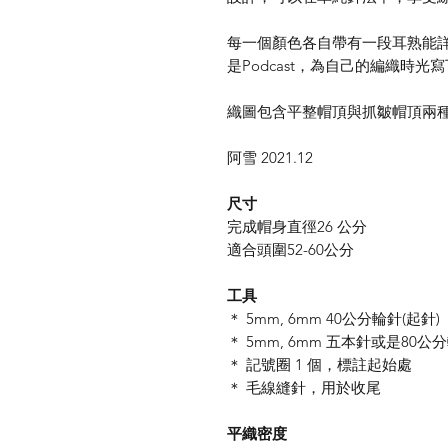
每一個顏色各自帶有一段耳熟能
是Podcast，為自己的編織時光
織圖包含平整帽頂與抓皺帽頂兩
阿雪 2021.12
尺寸
完成帽身直徑26 公分
適合頭圍52-60公分
工具
＊ 5mm, 6mm 40公分輪針(起針)
＊ 5mm, 6mm 五本針或是80公
＊ 記號圈 1 個，標註起始處
＊ 毛線縫針，用於收尾
平織密度