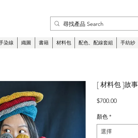
手染線
織圖
書籍
材料包
配色、配線套組
手紡紗
[ 材料包 ]故
價
$700.00
格
顏色
*
選擇