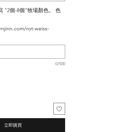
"2個-8個"牧場顏色。 色
njinn.com/rot-weiss-
0/500
立即購買