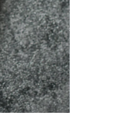
［材料包］草莓
價格
$1,050.00