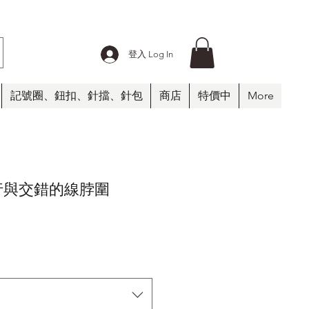
登入 Log In
記號圈、鈕扣、針擋、針包
商店
特價中
More
 平行與交錯的線脖圍