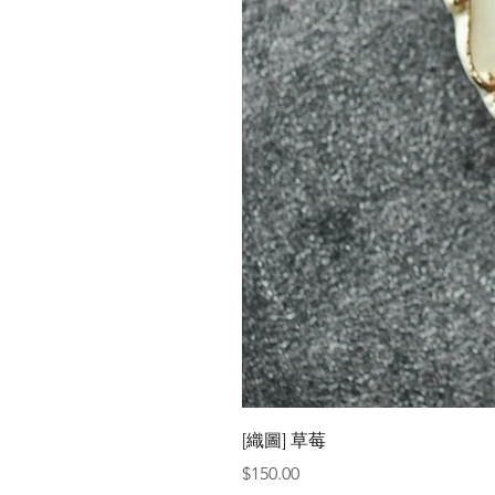
[織圖] 草莓
價格
$150.00