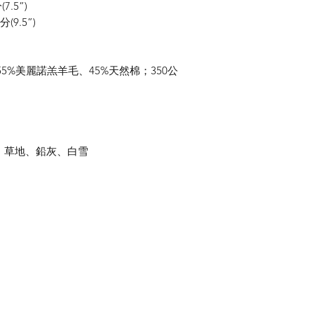
7.5”)
(9.5”)
5%美麗諾羔羊毛、45%天然棉；350公
花、草地、鉛灰、白雪