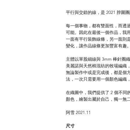
平行與交錯的線，是 2021 脖
每一個事物，都有雙面性，而透
可能。因此在最後一個作品，我
一面有平行裝飾線條，另一面則
變化，讓作品線條更加豐富有趣
主體以單股細線與 3mm 棒針
美麗諾與天然棉混紡的牧場編織
無論製作中或是完成後，都是個
法，一次只需要用一個顏色編織
在織圖中，我們提供了 2 個不同的
顏色，繪製出屬於自己，獨一無二
阿雪 2021.11
尺寸