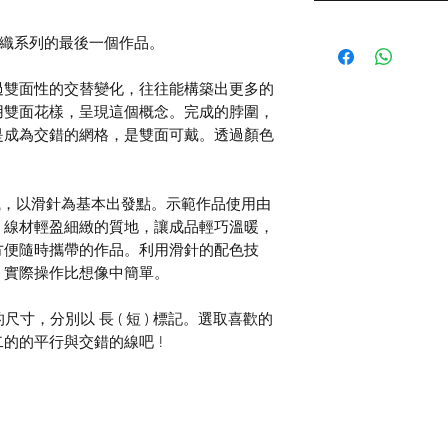
圍團織系列的最後一個作品。
過雙面性的交替變化，往往能構築出更多的
用雙面花樣，呈現這個概念。完成的脖圍，
是成為交錯的網格，是雙面可戴。透過顏色
。
圈織，以滑針為基本出發點。示範作品使用由
，線材輕盈細緻的質地，讓成品輕巧溫暖，
方便隨時攜帶的作品。利用滑針的配色技
，實際操作比想像中簡單。
尺寸，分別以 長 ( 短 ) 標記。選取喜歡的
的的平行與交錯的線吧 !