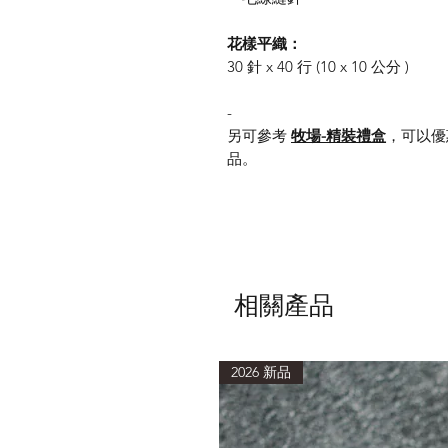
花樣平織：
30 針 x 40 行 (10 x 10 公分 )
-
另可參考
牧場-精裝禮盒
，可以優
品。
相關產品
2026 新品