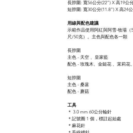
長脖圍: 寬56公分(22”) X 高19公分(
短脖圍: 寬30公分(11.8”) X 高24公分
用線與配色建議
示範作品使用阿紅與阿雪-牧場（5
尺/50克）。主色與配色各一顆
長脖圍
主色 - 天空 、皇家藍
配色 - 玫瑰木、金鎚花 、茉莉
短脖圍
主色 - 桑葚
配色 - 蘑菇
工具
＊ 3.0 mm 60公分輪針
＊記號圈 1 個，標註起始處
＊麻花針
＊毛線縫針