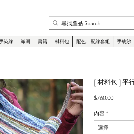
手染線
織圖
書籍
材料包
配色、配線套組
手紡紗
[ 材料包 ]
價
$760.00
格
內容
*
選擇