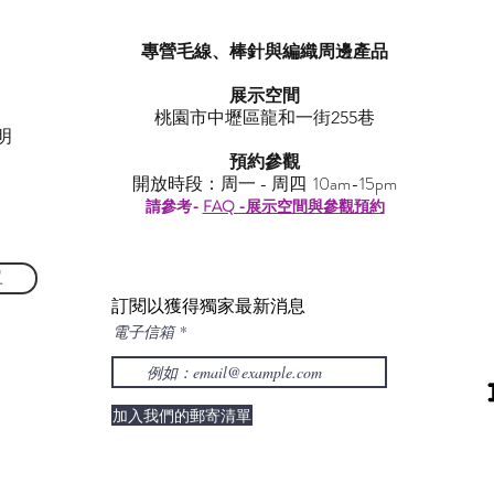
專營毛線、棒針與編織周邊產品
展示空間
​桃園市中壢區龍和一街255巷
明
預約參觀
開放時段：周一 - 周四 10am-15pm
請參考-
FAQ -展示空間與參觀預約
單
訂閱以獲得獨家最新消息
電子信箱
加入我們的郵寄清單