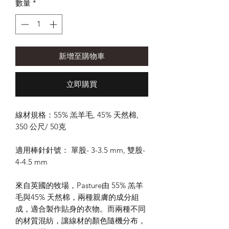
數量
*
新增至購物車
立即購買
線材規格：55% 羔羊毛, 45% 天然棉,
350 公尺/ 50克
適用棒針針號： 單股- 3-3.5 mm, 雙股-
4-4.5 mm
來自英國的牧場，Pasture由 55% 羔羊
毛與45% 天然棉，兩種親膚的成分組
成，適合製作貼身的衣物。而兩種不同
的材質混紡，讓線材的顏色隨機分布，