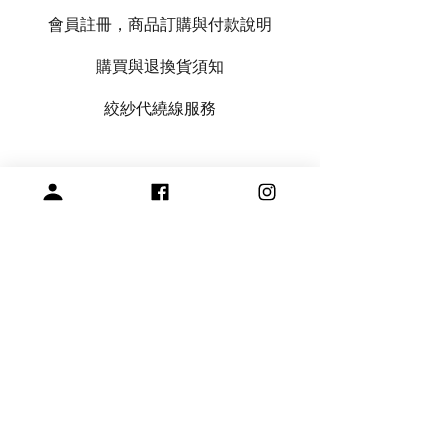
會員註冊，商品訂購與付款說明
購買與退換貨須知
絞紗代繞線服務
專營毛線、棒針與編織周邊產品
展示空間
​桃園市中壢區龍和一街255巷