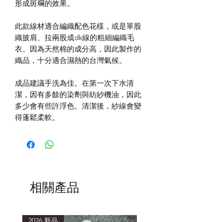
形成斑斕的效果。
此款線材適合編織配色花樣，或是單股
織披肩、拉兩股成dk線的粗細編織毛
衣。因為天然棉的成分高，因此製作的
織品，十分適合濕熱的台灣氣候。
成品建議手洗為佳。在第一次下水清
潔，因有多餘的染劑與紡紗機油，因此
多少會有些許浮色。清潔後，紗線會變
得蓬鬆柔軟。
相關產品
2026 新品
2026 新品