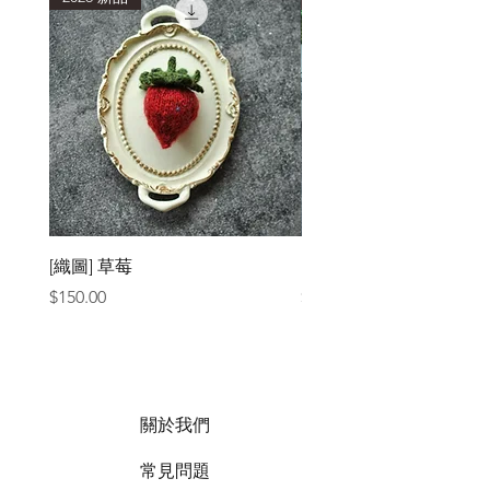
[織圖] 草莓
［材料包］草莓
價格
價格
$150.00
$1,050.00
關於我們
常見問題