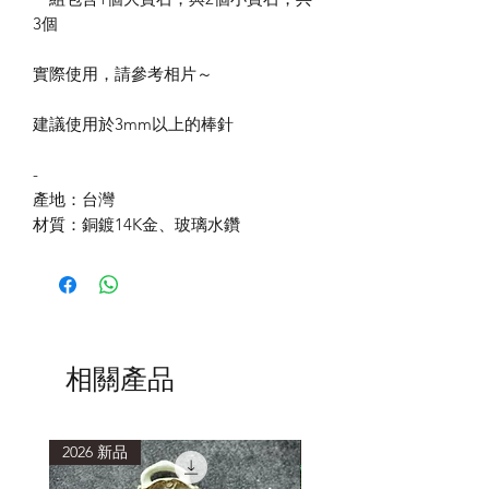
3個
實際使用，請參考相片～
建議使用於3mm以上的棒針
-
產地：台灣
材質：銅鍍14K金、玻璃水鑽
相關產品
2026 新品
2026 新品