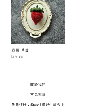
[織圖] 草莓
［材料包］草莓
價格
價格
$150.00
$1,050.00
關於我們
常見問題
會員註冊，商品訂購與付款說明