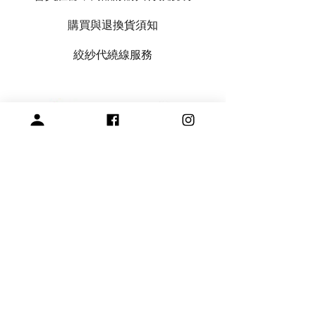
購買與退換貨須知
絞紗代繞線服務
專營毛線、棒針與編織周邊產品
展示空間
​桃園市中壢區龍和一街255巷
預約參觀