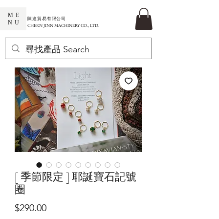
ME
​陳進貿易有限公司
NU
CHERN JINN MACHINERY CO., LTD.
[ 季節限定 ] 耶誕寶石記號
圈
價
$290.00