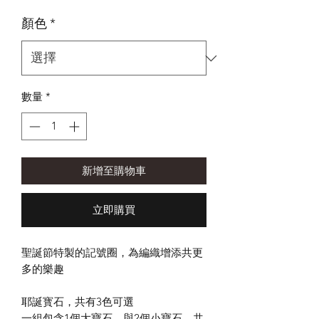
格
顏色
*
數量
*
新增至購物車
立即購買
聖誕節特製的記號圈，為編織增添共更
多的樂趣
耶誕寳石，共有3色可選
一組包含1個大寶石，與2個小寶石，共