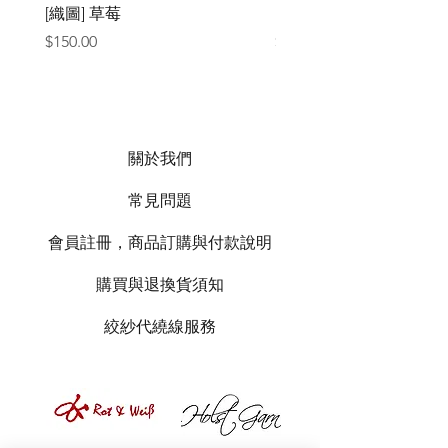
[織圖] 草莓
［材料包］草莓
價格
價格
$150.00
$1,050.00
關於我們
常見問題
會員註冊，商品訂購與付款說明
購買與退換貨須知
絞紗代繞線服務