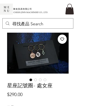
ME
​陳進貿易有限公司
NU
CHERN JINN MACHINERY CO., LTD.
星座記號圈- 處女座
價
$290.00
格