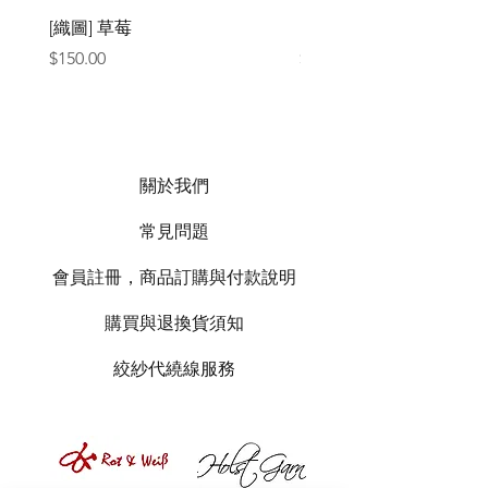
[織圖] 草莓
［材料包］草莓
價格
價格
$150.00
$1,050.00
關於我們
常見問題
會員註冊，商品訂購與付款說明
購買與退換貨須知
絞紗代繞線服務