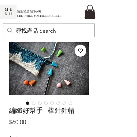
ME
​陳進貿易有限公司
NU
CHERN JINN MACHINERY CO., LTD.
編織好幫手- 棒針針帽
價
$60.00
格