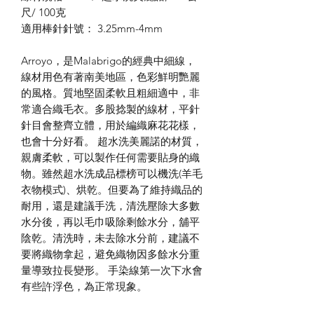
尺/ 100克
適用棒針針號： 3.25mm-4mm
Arroyo，是Malabrigo的經典中細線，
線材用色有著南美地區，色彩鮮明艷麗
的風格。質地堅固柔軟且粗細適中，非
常適合織毛衣。多股捻製的線材，平針
針目會整齊立體，用於編織麻花花樣，
也會十分好看。 超水洗美麗諾的材質，
親膚柔軟，可以製作任何需要貼身的織
物。雖然超水洗成品標榜可以機洗(羊毛
衣物模式)、烘乾。但要為了維持織品的
耐用，還是建議手洗，清洗壓除大多數
水分後，再以毛巾吸除剩餘水分，舖平
陰乾。清洗時，未去除水分前，建議不
要將織物拿起，避免織物因多餘水分重
量導致拉長變形。 手染線第一次下水會
有些許浮色，為正常現象。