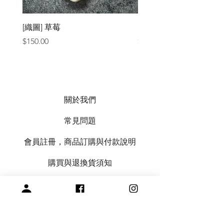
[織圖] 草莓
［材料包］草莓
價格
價格
$150.00
$1,050.00
關於我們
常見問題
會員註冊，商品訂購與付款說明
購買與退換貨須知
絞紗代繞線服務