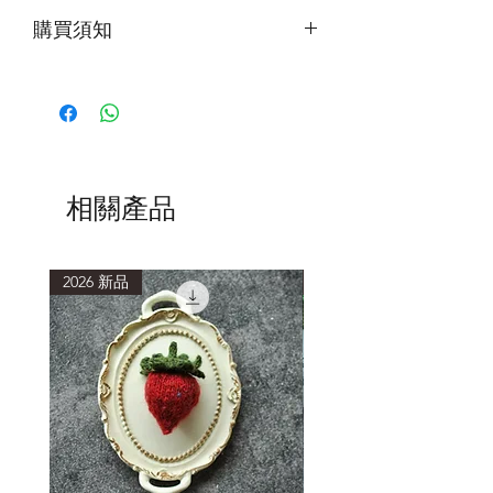
購買須知
第一次下水，建議加入少量洗滌劑，水
中會有浮色，為正常現象。清洗時使用
低於40度的水溫，浸泡15分鐘或以上再
輕柔擠壓洗滌。
清洗後，以毛巾包覆，吸乾多餘水分，
避免重複搓揉擠壓，造成織品氈化縮
相關產品
小。
2026 新品
2026 新品