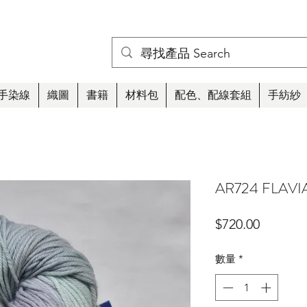
手染線
織圖
書籍
材料包
配色、配線套組
手紡紗
AR724 FLAVI
價
$720.00
格
數量
*