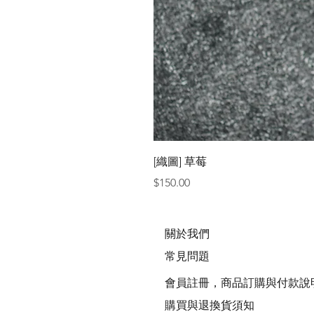
[織圖] 草莓
價格
$150.00
關於我們
常見問題
會員註冊，商品訂購與付款說
購買與退換貨須知