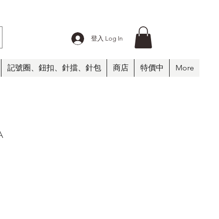
登入 Log In
記號圈、鈕扣、針擋、針包
商店
特價中
More
A