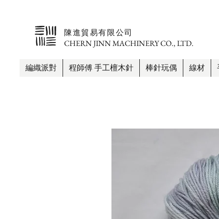
​陳進貿易有限公司
CHERN JINN MACHINERY CO., LTD.
編織派對
程師傅 手工檀木針
棒針玩偶
線材