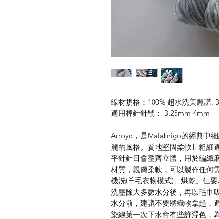
線材規格：100% 超水洗美麗諾, 30
適用棒針針號： 3.25mm-4mm
Arroyo，是Malabrigo的
麗的風格。質地堅固柔軟且粗細
平針針目會整齊立體，用於編織麻
材質，親膚柔軟，可以製作任何
機洗(羊毛衣物模式)、烘乾。但
洗壓除大多數水分後，再以毛巾
水分前，建議不要將織物拿起，避
染線第一次下水會有些許浮色，