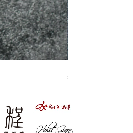
［材料包］草莓
價格
$1,050.00