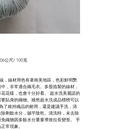
6公尺/ 100克
經典中細線，線材用色有著南美地區，色彩鮮明艷
適中，非常適合織毛衣。多股捻製的線材，
花花樣，也會十分好看。 超水洗美麗諾的
需要貼身的織物。雖然超水洗成品標榜可以
要為了維持織品的耐用，還是建議手洗，清
吸除剩餘水分，舖平陰乾。清洗時，未去除
免織物因多餘水分重量導致拉長變形。 手
為正常現象。