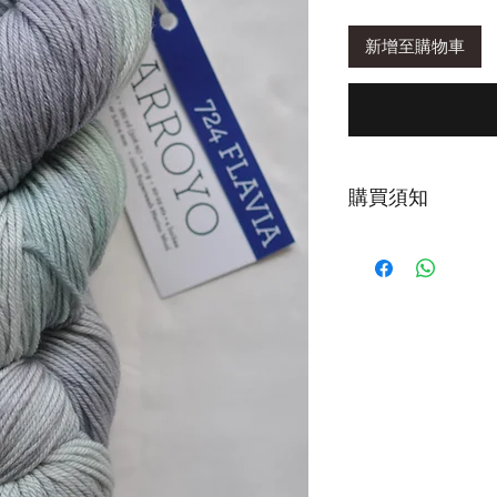
新增至購物車
購買須知
第一次下水，建議
為正常現象。清洗時
鐘或以上再輕柔擠
清洗後，以毛巾包
擠壓，造成織品氈