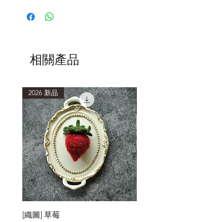
第一次下水，建議加入少量洗滌劑，水
中會有浮色，為正常現象。清洗時使用
低於40度的水溫，浸泡15分鐘或以上再
輕柔擠壓洗滌。
清洗後，以毛巾包覆，吸乾多餘水分，
避免重複搓揉擠壓，造成織品氈化縮
相關產品
小。
2026 新品
2026 新品
[織圖] 草莓
［材料包］草莓