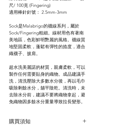
尺/ 100克 (Fingering)
適用棒針針號： 2.5mm-3mm
Sock是Malabrigo的襪線系列，屬於
Sock/Fingering粗細。線材用色有著南
美地區，色彩鮮明艷麗的風格。襪線質
地堅固柔軟，蓬鬆有彈性的捻度，適合
織襪子、披肩。
超水洗美麗諾的材質，親膚柔軟，可以
製作任何需要貼身的織物。成品建議手
洗，清洗壓除大多數水分後，再以毛巾
吸除剩餘水分，舖平陰乾。清洗時，未
去除水分前，建議不要將織物拿起，避
免織物因多餘水分重量導致拉長變形。
購買須知