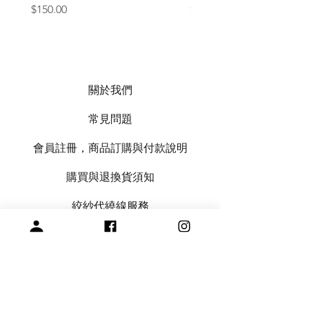
價格
價格
$150.00
$1,050.00
關於我們
常見問題
會員註冊，商品訂購與付款說明
購買與退換貨須知
絞紗代繞線服務