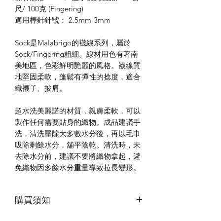
尺/ 100克 (Fingering)
適用棒針針號： 2.5mm-3mm
Sock是Malabrigo的襪線系列，屬於
Sock/Fingering粗細。線材用色有著南
美地區，色彩鮮明艷麗的風格。襪線質
地堅固柔軟，蓬鬆有彈性的捻度，適合
織襪子、披肩。
超水洗美麗諾的材質，親膚柔軟，可以
製作任何需要貼身的織物。成品建議手
洗，清洗壓除大多數水分後，再以毛巾
吸除剩餘水分，舖平陰乾。清洗時，未
去除水分前，建議不要將織物拿起，避
免織物因多餘水分重量導致拉長變形。
購買須知