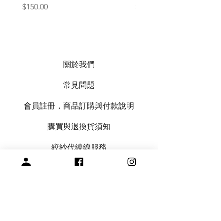
價格
價格
$150.00
$1,050.00
關於我們
常見問題
會員註冊，商品訂購與付款說明
購買與退換貨須知
絞紗代繞線服務