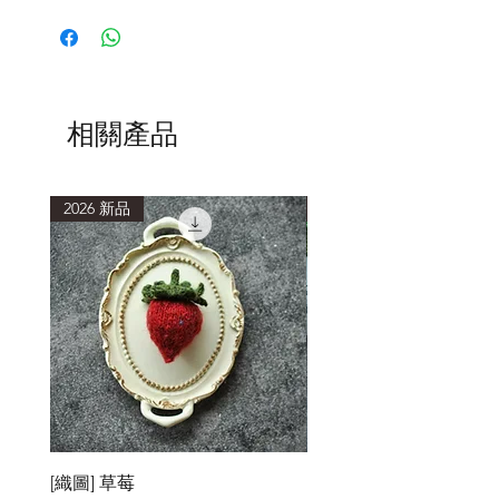
第一次下水，建議加入少量洗滌劑，水
中會有浮色，為正常現象。清洗時使用
低於40度的水溫，浸泡15分鐘或以上再
輕柔擠壓洗滌。
清洗後，以毛巾包覆，吸乾多餘水分，
避免重複搓揉擠壓，造成織品氈化縮
相關產品
小。
2026 新品
2026 新品
[織圖] 草莓
［材料包］草莓