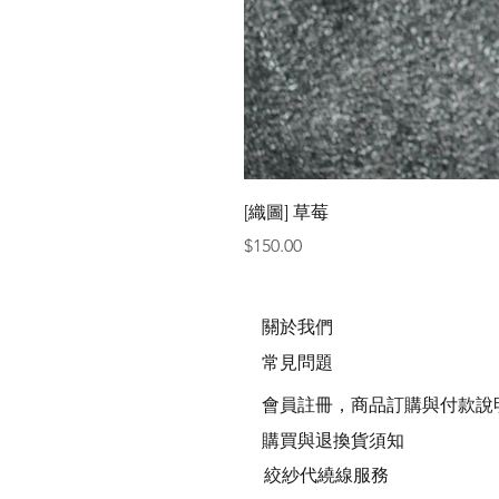
[織圖] 草莓
價格
$150.00
關於我們
常見問題
會員註冊，商品訂購與付款說
購買與退換貨須知
絞紗代繞線服務