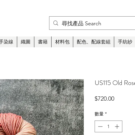
手染線
織圖
書籍
材料包
配色、配線套組
手紡紗
US115 Old Ros
價
$720.00
格
數量
*