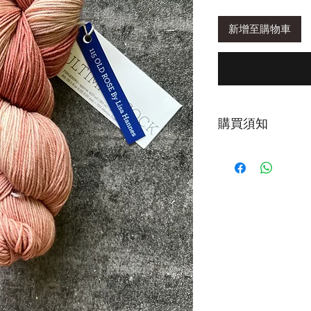
新增至購物車
購買須知
第一次下水，建議
為正常現象。清洗時
鐘或以上再輕柔擠
清洗後，以毛巾包
擠壓，造成織品氈