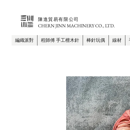
​陳進貿易有限公司
CHERN JINN MACHINERY CO., LTD.
編織派對
程師傅 手工檀木針
棒針玩偶
線材