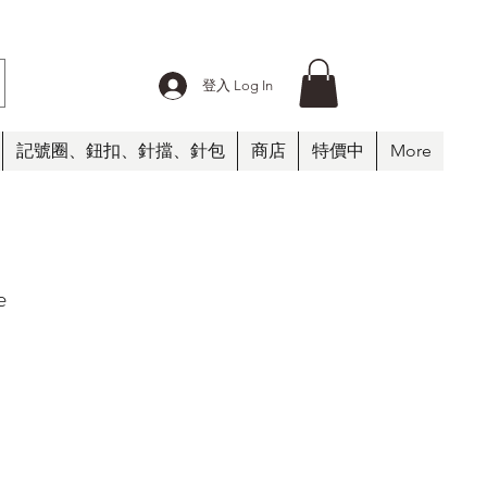
登入 Log In
記號圈、鈕扣、針擋、針包
商店
特價中
More
e