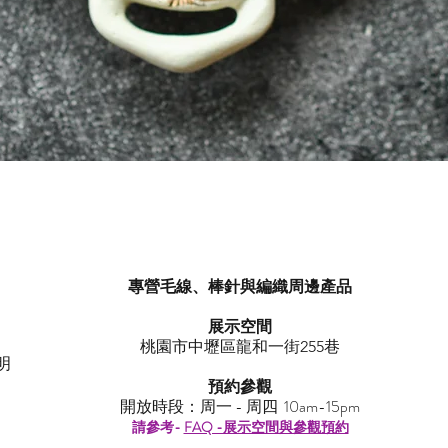
快速瀏覽
專營毛線、棒針與編織周邊產品
展示空間
​桃園市中壢區龍和一街255巷
明
預約參觀
開放時段：周一 - 周四 10am-15pm
請參考-
FAQ -展示空間與參觀預約