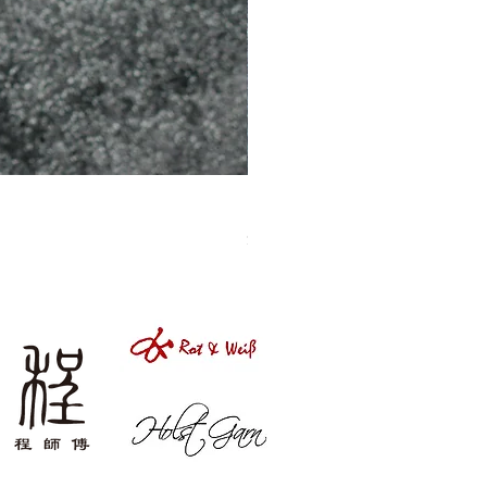
［材料包］草莓
價格
$1,050.00