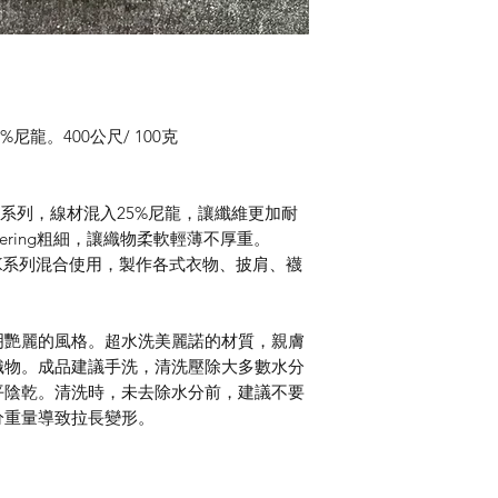
%尼龍。400公尺/ 100克
igo手染線系列，線材混入25%尼龍，讓纖維更加耐
ngering粗細，讓織物柔軟輕薄不厚重。
與SOCK系列混合使用，製作各式衣物、披肩、襪
明艷麗的風格。超水洗美麗諾的材質，親膚
織物。成品建議手洗，清洗壓除大多數水分
平陰乾。清洗時，未去除水分前，建議不要
分重量導致拉長變形。