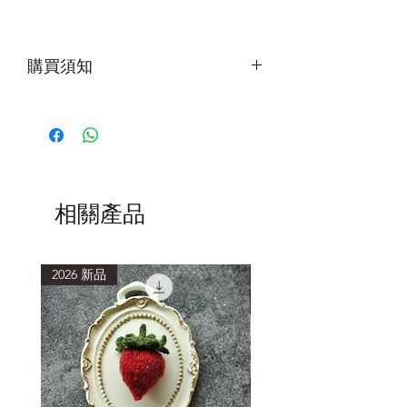
購買須知
第一次下水，建議加入少量洗滌劑，水
中會有浮色，為正常現象。清洗時使用
低於40度的水溫，浸泡15分鐘或以上再
輕柔擠壓洗滌。
清洗後，以毛巾包覆，吸乾多餘水分，
避免重複搓揉擠壓，造成織品氈化縮
相關產品
小。
2026 新品
2026 新品