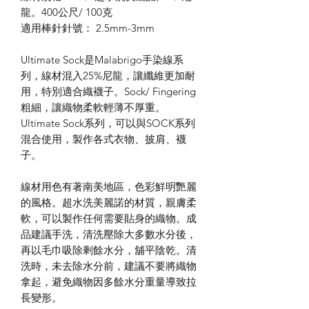
龍。400公尺/ 100克
適用棒針針號： 2.5mm-3mm
Ultimate Sock是Malabrigo手染線系
列，線材混入25%尼龍，讓纖維更加耐
用，特別適合織襪子。Sock/ Fingering
粗細，讓織物柔軟輕薄不厚重。
Ultimate Sock系列，可以與SOCK系列
混合使用，製作各式衣物、披肩、襪
子。
線材用色有著南美地區，色彩鮮明艷麗
的風格。超水洗美麗諾的材質，親膚柔
軟，可以製作任何需要貼身的織物。成
品建議手洗，清洗壓除大多數水分後，
再以毛巾吸除剩餘水分，舖平陰乾。清
洗時，未去除水分前，建議不要將織物
拿起，避免織物因多餘水分重量導致拉
長變形。