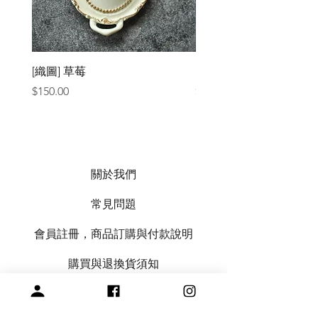
[織圖] 草莓
［材料包］草莓
價格
價格
$150.00
$1,050.00
關於我們
常見問題
會員註冊，商品訂購與付款說明
購買與退換貨須知
絞紗代繞線服務