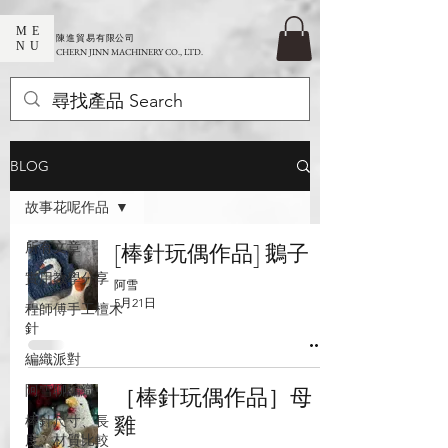
ME
​陳進貿易有限公司
NU
CHERN JINN MACHINERY CO., LTD.
BLOG
故事花呢作品
所有文章
[棒針玩偶作品] 鵝子
實用教學分享
阿雪
5月21日
程師傅手工檀木
針
編織派對
阿雪聊編織
［棒針玩偶作品］母
雞
棒針尺寸、長
度、材質比較