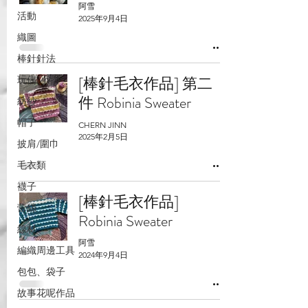
阿雪
活動
2025年9月4日
織圖
棒針針法
[棒針毛衣作品] 第二
玩偶/小物
件 Robinia Sweater
紡紗
帽子
CHERN JINN
2025年2月5日
披肩/圍巾
毛衣類
襪子
[棒針毛衣作品]
蕾絲
Robinia Sweater
線材
阿雪
編織周邊工具
2024年9月4日
包包、袋子
故事花呢作品