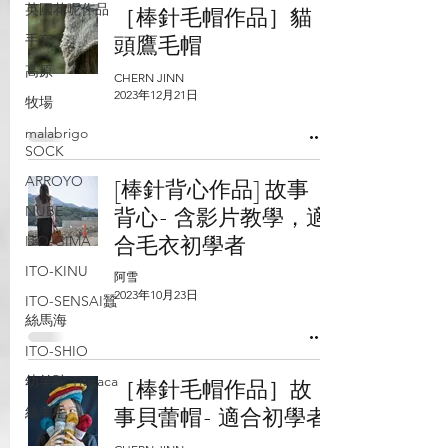
英國花呢作品
［棒針毛帽作品］貓
頭鷹毛帽
手套
高原
CHERN JINN
2023年12月21日
牧場
malabrigo
SOCK
ARROYO
[棒針背心作品] 故事
NUBE
背心- 含影片教學，適
合毛衣初學者
ITO-GIMA
ITO-KINU
阿雪
2023年10月23日
ITO-SENSAI蠶
絲馬海
ITO-SHIO
幼羊駝 Titicaca
［棒針毛帽作品］故
事貝蕾帽- 適合初學者
絲羊毛