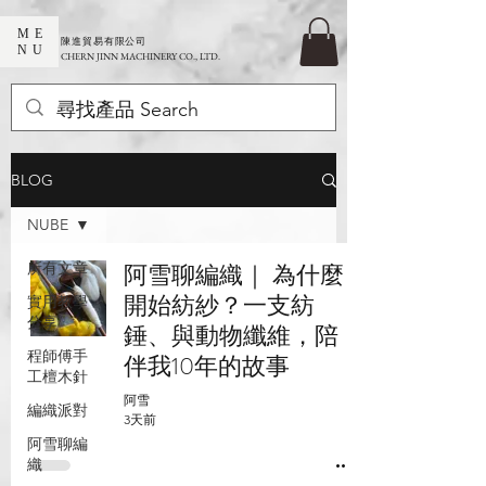
ME
​陳進貿易有限公司
NU
CHERN JINN MACHINERY CO., LTD.
BLOG
NUBE
所有文章
阿雪聊編織｜ 為什麼
開始紡紗？一支紡
實用教學
分享
錘、與動物纖維，陪
程師傅手
伴我10年的故事
工檀木針
阿雪
編織派對
3天前
阿雪聊編
織