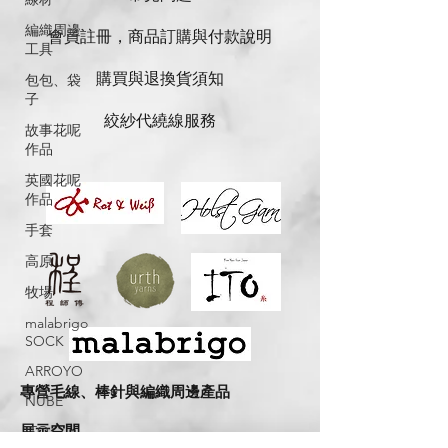
編織周邊
會員註冊，商品訂購與付款說明
工具
購買與退換貨須知
包包、袋
子
絞紗代繞線服務
故事花呢
作品
英國花呢
作品
手套
高原
牧場
malabrigo
SOCK
ARROYO
專營毛線、棒針與編織周邊產品
NUBE
展示空間
ITO-