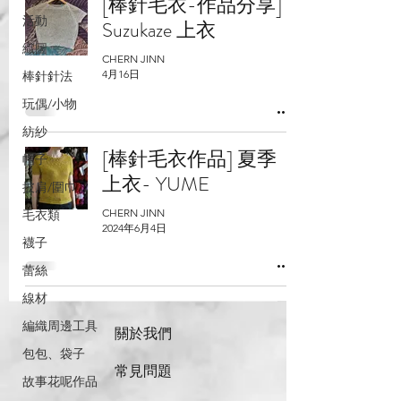
[棒針毛衣-作品分享]
活動
Suzukaze 上衣
織圖
CHERN JINN
4月16日
棒針針法
玩偶/小物
紡紗
[棒針毛衣作品] 夏季
帽子
上衣- YUME
披肩/圍巾
CHERN JINN
毛衣類
2024年6月4日
襪子
蕾絲
線材
編織周邊工具
關於我們
包包、袋子
常見問題
故事花呢作品