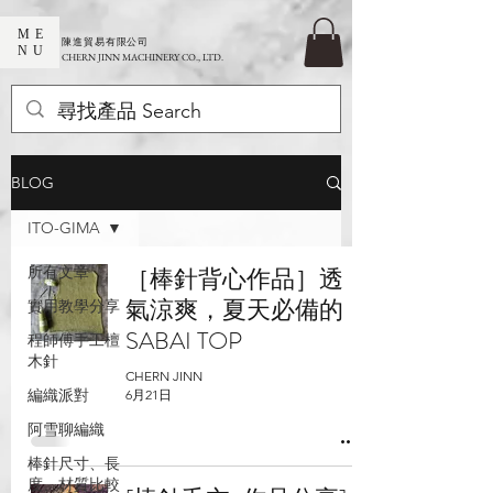
ME
​陳進貿易有限公司
NU
CHERN JINN MACHINERY CO., LTD.
BLOG
ITO-GIMA
所有文章
［棒針背心作品］透
氣涼爽，夏天必備的
實用教學分享
SABAI TOP
程師傅手工檀
木針
CHERN JINN
編織派對
6月21日
阿雪聊編織
棒針尺寸、長
度、材質比較