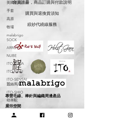
會員註冊，商品訂購與付款說明
英國花呢作品
手套
購買與退換貨須知
高原
絞紗代繞線服務
牧場
malabrigo
SOCK
ARROYO
NUBE
ITO-GIMA
ITO-KINU
ITO-SENSAI
蠶絲馬海
ITO-SHIO
專營毛線、棒針與編織周邊產品
幼羊駝
Titicaca
展示空間
​桃園市中壢區龍和一街255巷
絲羊毛