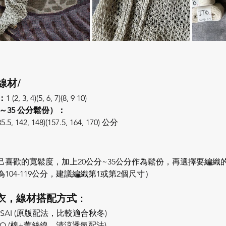
線材/
寸：
1 (2, 3, 4)(5, 6, 7)(8, 9 10)
～35 公分鬆份）：
135.5, 142, 148)(157.5, 164, 170) 公分
己喜歡的寬鬆度，加上20公分~35公分作為鬆份，再選擇要編織
104-119公分，建議編織第1或第2個尺寸）
針毛衣，線材搭配方式
：
NSAI (原版配法，比較適合秋冬)
HIO (棉+蕾絲線，清涼透氣配法)