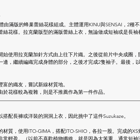
，整體由滿版的蜂巢蕾絲花樣組成。主體運用KINU與SENSAI，2
蕾絲花樣。
拉克蘭版型的滿版蕾絲上衣，無論做成短袖或是長袖
開始使用拉克蘭加針方式由上往下片織。之後從前片中央成圈，
邊，繼續編織完成身體的部分，之後才完成2隻袖子。最後，以I-
豐富的織友，嘗試新線材質地。
由於花樣較為複雜，則是不推薦作為第一件作品。
搭配長褲或洋裝的洞洞上衣，因此挑中了這件Suzukaze。
質，使用ITO-GIMA，搭配ITO-SHIO，各拉一股。完成的XS
非常輕盈。（以前不喜歡植物纖維，就是因為太笨重…通常短袖沒