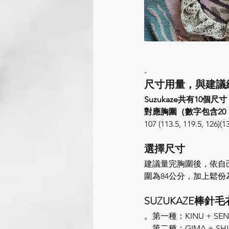
-
尺寸用量，與建議
Suzukaze共有10個尺
對應胸圍（數字包含20 
107 (113.5, 119.5, 126)(
選擇尺寸
建議量完胸圍後，依自
圍為84公分，加上鬆份為
SUZUKAZE棒
。第一種：KINU + SE
。第二種：GIMA + S