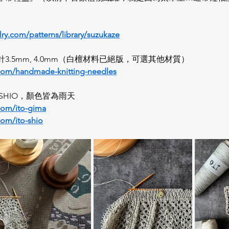
lry.com/patterns/library/suzukaze
.5mm, 4.0mm（白檀材料已絕版，可選其他材質）
.com/handmade-knitting-needles
TO-SHIO，顏色皆為雨天
com/ito-gima
com/ito-shio