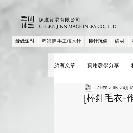
​陳進貿易有限公司
CHERN JINN MACHINERY CO., LTD.
編織派對
程師傅 手工檀木針
棒針玩偶
線材
所有文章
實用教學分享
CHERN JINN
4月1
棒針尺寸、長度、材質比較
[棒針毛衣-作品
帽子
披肩/圍巾
毛