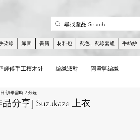
手染線
織圖
書籍
材料包
配色、配線套組
手紡紗
程師傅手工檀木針
編織派對
阿雪聊編織
6日
讀畢需時 2 分鐘
活動
織圖
棒針針法
玩偶/小物
紡
分享] Suzukaze 上衣
衣類
襪子
蕾絲
線材
編織周邊工具