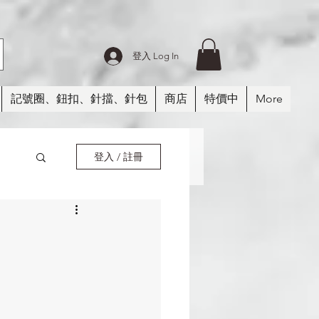
登入 Log In
記號圈、鈕扣、針擋、針包
商店
特價中
More
登入 / 註冊
紗