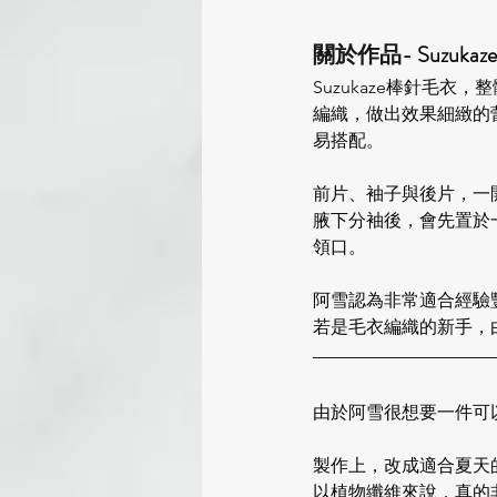
關於作品-
Suzukaze
Suzukaze棒針毛衣
編織，做出效果細緻的
易搭配。
前片、袖子與後片，一
腋下分袖後，會先置於一
領口。
阿雪認為非常適合經驗
若是毛衣編織的新手，
由於阿雪很想要一件可以
製作上，改成適合夏天的材
以植物纖維來說，真的