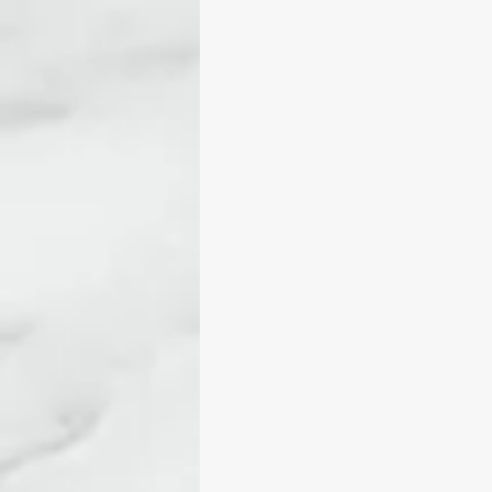
包包、袋子
故事花呢作
malabrigo SOCK
ARRO
ITO-SENSAI蠶絲馬海
I