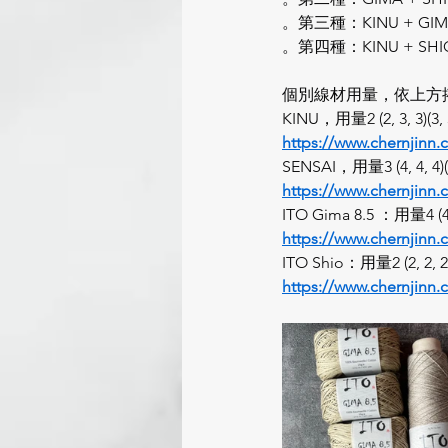
。第三種：KINU + G
。第四種：KINU + S
個別線材用量，依上方
KINU，用量2 (2, 3, 3)(3, 3,
https://www.chernjinn.
SENSAI，用量3 (4, 4, 4)(5,
https://www.chernjinn.
ITO Gima 8.5 ：用量4 (4, 5,
https://www.chernjinn.
ITO Shio：用量2 (2, 2, 2)(3
https://www.chernjinn.