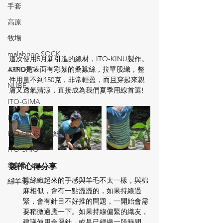
手套
高原
牧場
malabrigo SOCK
這次使用5月新引進的線材，ITO-KINU製作。
KINU是表面有彩絮的桑蠶絲，拉單股織，整
ARROYO
件用量不到150克，非常輕盈，而且穿起來親
NUBE
膚又透氣清涼，直接成為我們夏季用線首選!
ITO-GIMA
ITO-KINU
ITO-SENSAI蠶絲馬海
ITO-SHIO
幼羊駝 Titicaca
製作心得分享
蠶絲織起來的手感與羊毛不太一樣，與棉
絲羊毛
麻相似，會有一點澀澀的，如果持線過
緊，會有針目不好推的問題，一開始會需
要稍微適應一下。如果持線偏緊的織友，
建議使用金屬針，或是已經織一段時間，