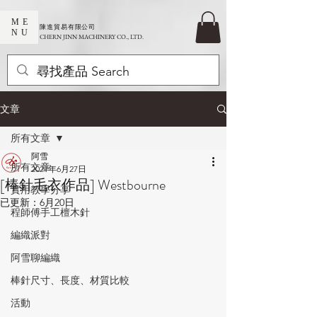
ME
​陳進貿易有限公司
NU
CHERN JINN MACHINERY CO., LTD.
文章
所有文章
阿雪
所有文章
2021年6月27日
[棒針毛衣作品] Westbourne
實用教學分享
已更新：
6月20日
程師傅手工檀木針
編織派對
阿雪聊編織
棒針尺寸、長度、材質比較
活動