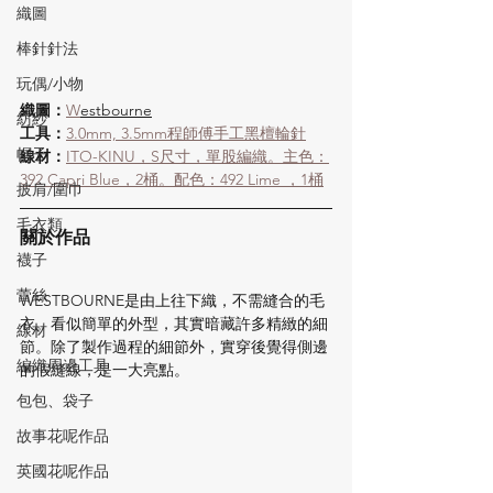
織圖
棒針針法
玩偶/小物
織圖：
W
estbourne
紡紗
工具：
3.0mm, 3.5mm程師傅手工黑檀輪針
帽子
線材：
ITO-KINU，S尺寸，單股編織。主色：
392 Capri Blue，2桶。配色：492 Lime ，1桶
披肩/圍巾
毛衣類
關於作品
襪子
蕾絲
WESTBOURNE是由上往下織，不需縫合的毛
衣。看似簡單的外型，其實暗藏許多精緻的細
線材
節。除了製作過程的細節外，實穿後覺得側邊
編織周邊工具
的假縫線，是一大亮點。
包包、袋子
故事花呢作品
英國花呢作品