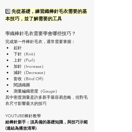
1️⃣ 
先從基礎，練習織棒針毛衣需要的基
本技巧，並了解需要的工具
學織棒針毛衣需要學會哪些技巧？
完成第一件棒針毛衣，通常需要掌握：
起針
下針（Knit）
上針（Purl）
加針（Increase）
減針（Decrease）
套收（Bind Off）
閱讀織圖
測量編織密度（Gauge）
其中密度測量是許多新手最容易忽略，但對毛
衣尺寸影響最大的技巧
YOUTUBE棒針教學
給棒針新手：須具備的基礎知識，與技巧示範 
(連結為播放清單)