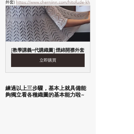
外套) 
https://www.chernjinn.com/hitofude-kh
[教學講義+代購織圖] 煙綿開襟外套
立即購買
練過以上三步驟，基本上就具備能
夠獨立看各種織圖的基本能力啦~