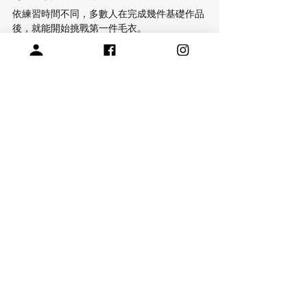
依練習時間不同，多數人在完成幾件基礎作品
後，就能開始挑戰第一件毛衣。
平均需要的時間約為1個月至半年
Q：棒針毛衣一定要會看英文織圖嗎？
不一定。許多中文教學已提供完整說明，但若
能閱讀英文織圖，可選擇的設計與作品會更
多。
關於閱讀英文織圖，請參考
常見英文針法縮寫、中文對照與針法影片示範
延伸推薦： 
麋鹿玩偶編織
https://www.chernjinn.com/product-
page/knit-moose-and-sweater
麋鹿偶穿的衣服，有不一樣的毛衣結構，非常
可愛~