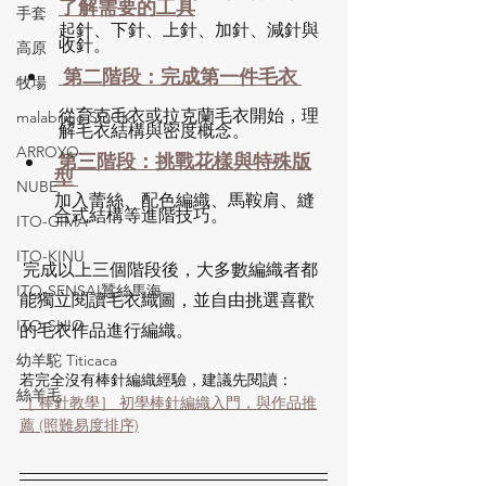
了解需要的工具
手套
起針、下針、上針、加針、減針與
收針。
高原
第二階段：完成第一件毛衣
牧場
從育克毛衣或拉克蘭毛衣開始，理
malabrigo SOCK
解毛衣結構與密度概念。
ARROYO
第三階段：挑戰花樣與特殊版
型
NUBE
加入蕾絲、配色編織、馬鞍肩、縫
合式結構等進階技巧。
ITO-GIMA
ITO-KINU
 完成以上三個階段後，大多數編織者都
ITO-SENSAI蠶絲馬海
能獨立閱讀毛衣織圖，並自由挑選喜歡
ITO-SHIO
的毛衣作品進行編織。
幼羊駝 Titicaca
若完全沒有棒針編織經驗，建議先閱讀：
絲羊毛
［ 棒針教學］ 初學棒針編織入門，與作品推
薦 (照難易度排序)