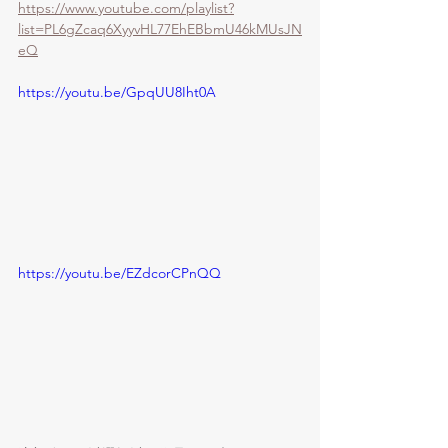
https://www.youtube.com/playlist?
list=PL6gZcaq6XyyvHL77EhEBbmU46kMUsJN
eQ
https://youtu.be/GpqUU8Iht0A
https://youtu.be/EZdcorCPnQQ