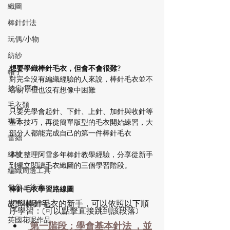
織圖
棒針針法
玩偶/小物
紡紗
想要學織棒針毛衣，但會不會很難? 
帽子
對完全沒有編織經驗的人來說，棒針毛衣並不
披肩/圍巾
容易，但也沒有想像中困難
毛衣類
只要先學會起針、下針、上針、加針與收針等
襪子
基本技巧，再從簡單版型的毛衣開始練習，大
部分人都能完成自己的第一件棒針毛衣
蕾絲
線材
本文整理阿雪多年棒針教學經驗，分享從新手
到獨立閱讀毛衣織圖的三個學習階段。
編織周邊工具
包包、袋子
棒針毛衣學習路線圖
想學棒針毛衣的新手，可以依照以下順
故事花呢作品
序學習：(可以點擊直接跳到該段落)
英國花呢作品
 第一階段：學會基本針法 ，並