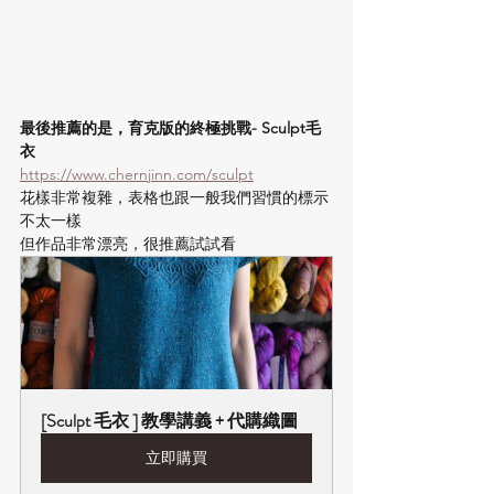
最後推薦的是，育克版的終極挑戰- Sculpt毛
衣
https://www.chernjinn.com/sculpt
花樣非常複雜，表格也跟一般我們習慣的標示
不太一樣
但作品非常漂亮，很推薦試試看
[Sculpt 毛衣 ] 教學講義 + 代購織圖
立即購買