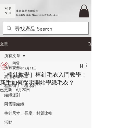
ME
​陳進貿易有限公司
NU
CHERN JINN MACHINERY CO., LTD.
文章
所有文章
阿雪
所有文章
2025年12月11日
［ 棒針教學］棒針毛衣入門教學：
實用教學分享
新手如何從零開始學織毛衣？
程師傅手工檀木針
已更新：
6月20日
編織派對
阿雪聊編織
棒針尺寸、長度、材質比較
活動