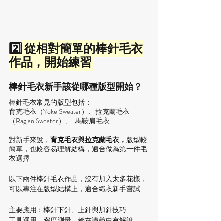
2️⃣
 從相對簡單的棒針毛衣
作品，開始練習 
棒針毛衣新手該從哪種版型開始？
棒針毛衣常見的版型包括： 
育克毛衣（Yoke Sweater）、拉克蘭毛衣
（Raglan Sweater）、  馬鞍肩毛衣 
對新手來說，
育克毛衣與拉克蘭毛衣，
版型較
簡單，也較容易理解結構，適合做為第一件毛
衣選擇
以下兩件棒針毛衣作品，沒有加入太多花樣，
可以專注在版型結構上，適合織衣新手嘗試
主要應用：棒針下針、上針與加針技巧
工具選用、密度測量，都在講義中有解說