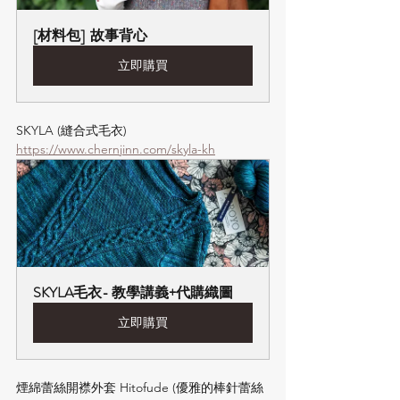
[材料包]  故事背心
立即購買
SKYLA (縫合式毛衣) 
https://www.chernjinn.com/skyla-kh
SKYLA毛衣- 教學講義+代購織圖
立即購買
煙綿蕾絲開襟外套 Hitofude (優雅的棒針蕾絲