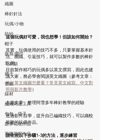
織圖
棒針針法
玩偶/小物
紡紗
這個玩偶好可愛，我也想學！但該如何開始？
帽子
其實，玩偶使用的技巧不多，只要掌握基本針
披肩/圍巾
法、圈織、引返技巧，就可以製作多數的棒針
玩偶。
毛衣類
目前製作精巧的玩偶多以英文撰寫，因此也建
襪子
議大家，務必學會閱讀英文織圖（參考文章：
棒針英文織圖怎麼看？常見英文縮寫、中文對
蕾絲
照與影片教學
）
線材
本篇文章，整理阿雪多年棒針教學的經驗
編織周邊工具
包包、袋子
透過影片自學，提升自己編織技巧，可以織較
複雜的玩偶作品。
故事花呢作品
英國花呢作品
請依照以下步驟1-3的方法，逐步練習 