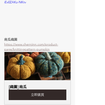
iEv0ZAKz-NKtv
南瓜織圖
https://www.chernjinn.com/product-
page/knittingpattern-pumpkin
[織圖] 南瓜
立即購買