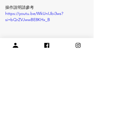
操作說明請參考
https://youtu.be/WkUnIJbi3ws?
si=bQrZVJwwBE8KHx_B
棒針玩偶，作品分享
綿羊Flora 與黑鼻羊 Clara
麋鹿
鵝
章魚
更多關於棒針的知識，請參考
《棒針編織完全