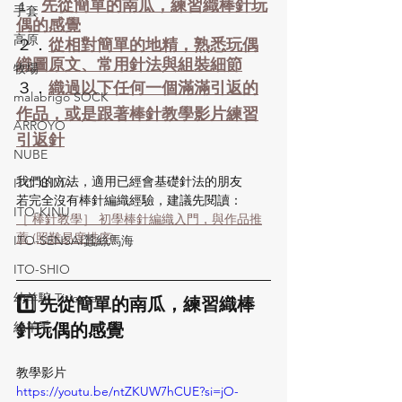
先從簡單的南瓜，練習織棒針玩
１．
手套
偶的感覺
高原
２．
從相對簡單的地精，熟悉玩偶
織圖原文、常用針法與組裝細節
牧場
３．
織過以下任何一個滿滿引返的
malabrigo SOCK
作品，或是跟著棒針教學影片練習
ARROYO
引返針
NUBE
我們的方法，適用已經會基礎針法的朋友
ITO-GIMA
若完全沒有棒針編織經驗，建議先閱讀：
ITO-KINU
［ 棒針教學］ 初學棒針編織入門，與作品推
薦 (照難易度排序)
ITO-SENSAI蠶絲馬海
ITO-SHIO
幼羊駝 Titicaca
1️⃣ 先從簡單的南瓜，練習織棒
針玩偶的感覺
絲羊毛
教學影片
https://youtu.be/ntZKUW7hCUE?si=jO-