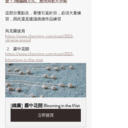
麼？3種編織方式、應用與影片示範
這部分重點在，看懂引返針目，必須大量練
習，因此還是建議挑個作品練習
烏克蘭披肩
https://www.chernjinn.com/post/2022-
ukraine-snood
霧中花開
https://www.chernjinn.com/post/2022-
blooming-in-the-mist
[織圖]  霧中花開 Blooming in the Mist
立即購買