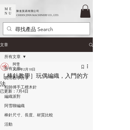
ME
​陳進貿易有限公司
NU
CHERN JINN MACHINERY CO., LTD.
文章
所有文章
阿雪
所有文章
2025年2月18日
［ 棒針教學］玩偶編織，入門的方
實用教學分享
法
程師傅手工檀木針
已更新：
7月4日
編織派對
阿雪聊編織
棒針尺寸、長度、材質比較
活動