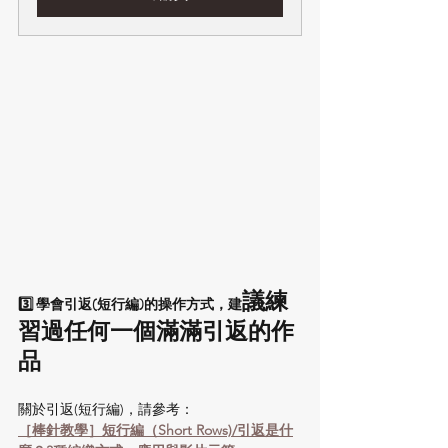
議練
3️⃣ 學會引返(短行編)的操作方式，建
習過任何一個滿滿引返的作
品
關於引返(短行編)，請參考：
［棒針教學］短行編（Short Rows)/引返是什