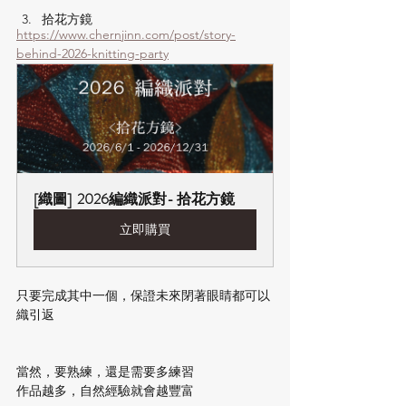
拾花方鏡
https://www.chernjinn.com/post/story-
behind-2026-knitting-party
[織圖]  2026編織派對- 拾花方鏡
立即購買
只要完成其中一個，保證未來閉著眼睛都可以
織引返
當然，要熟練，還是需要多練習
作品越多，自然經驗就會越豐富