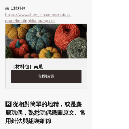
南瓜材料包 
https://www.chernjinn.com/product-
page/knittingkits-pumpkins
［材料包］南瓜
立即購買
2️⃣ 從相對簡單的地精，或是麋
鹿玩偶，熟悉玩偶織圖原文、常
用針法與組裝細節