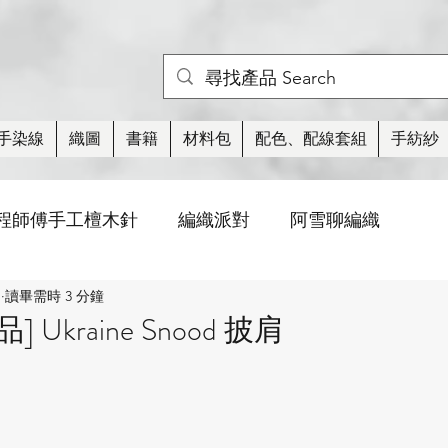
手染線
織圖
書籍
材料包
配色、配線套組
手紡紗
程師傅手工檀木針
編織派對
阿雪聊編織
日
讀畢需時 3 分鐘
活動
織圖
棒針針法
玩偶/小物
紡
Ukraine Snood 披肩
衣類
襪子
蕾絲
線材
編織周邊工具