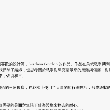
是阿雪很喜歡的設計師，Svetlana Gordon 的作品。作品在烏俄戰
y。讓我們除了編織，也思考關於戰爭對烏克蘭帶來的磨難與傷痛，
束，恢復和平。
od從側邊開始的三角披肩，在花樣上使用了大量的短行編技巧，形成網
較需要的是面對無限下針海與翻來翻去的耐心。