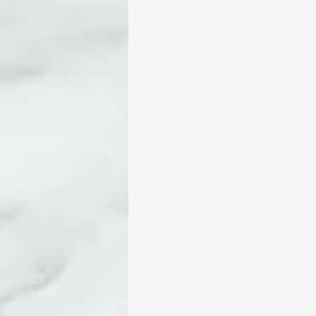
包包、袋子
故事花呢作
malabrigo SOCK
ARRO
ITO-SENSAI蠶絲馬海
I