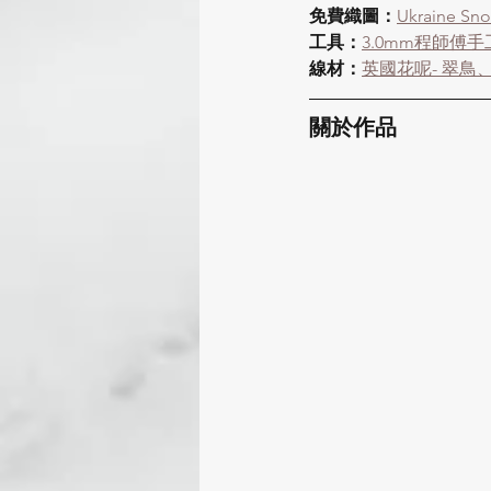
免費織圖：
Ukraine Sn
工具：
3.0mm程師傅
線材：
英國花呢- 翠鳥
關於作品