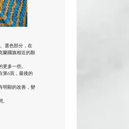
顯。選色部分，在
克蘭國旗相近的顏
估的更多一些。
在第6頁，最後的
有明顯的改善，變
間。