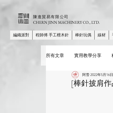
​陳進貿易有限公司
CHERN JINN MACHINERY CO., LTD.
編織派對
程師傅 手工檀木針
棒針玩偶
線材
所有文章
實用教學分享
阿雪
2022年5月16
棒針尺寸、長度、材質比較
[棒針披肩作品] 
帽子
披肩/圍巾
毛