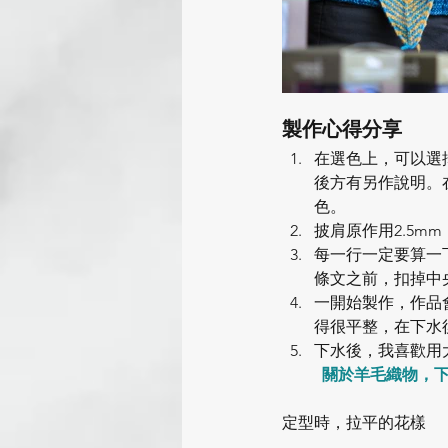
製作心得分享
在選色上，可以選
後方有另作說明。
色。
披肩原作用2.5m
每一行一定要算一
條文之前，扣掉中
一開始製作，作品
得很平整，在下水
下水後，我喜歡用
關於羊毛織物，
定型時，拉平的花樣