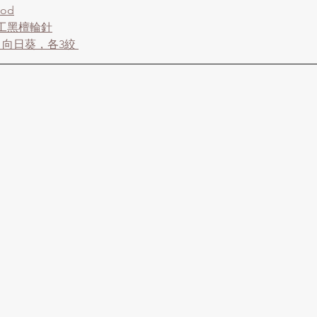
ood
手工黑檀輪針
、向日葵，各3絞 