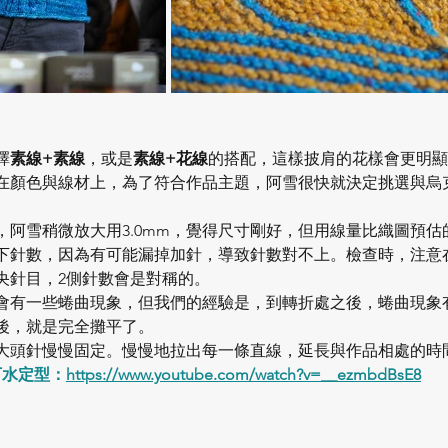
擇
素線+素線
，或是
素線+花線
的搭配，這樣披肩的花樣會更明
在顏色與線材上，為了符合作品主題，阿雪很快就決定挑選與烏
m，阿雪稍微放大用3.0mm，覺得尺寸剛好，但用線量比織圖預
下針數，因為有可能漏掉加針，導致針數對不上。檢查時，注意
央針目，2側針數會是對稱的。
會有一些蜷曲現象，但我們的經驗是，到轉折處之後，蜷曲現象
後，就是完全攤平了。
大頭針慢慢固定。慢慢地拉出每一條直線，延長與作品相處的時
下水定型：
https://www.youtube.com/watch?v=__ezmbdBsE8