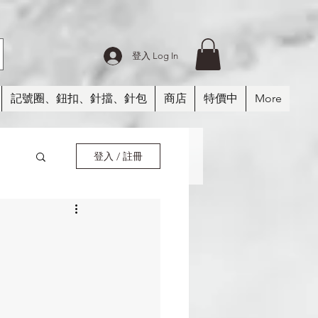
登入 Log In
記號圈、鈕扣、針擋、針包
商店
特價中
More
登入 / 註冊
紗