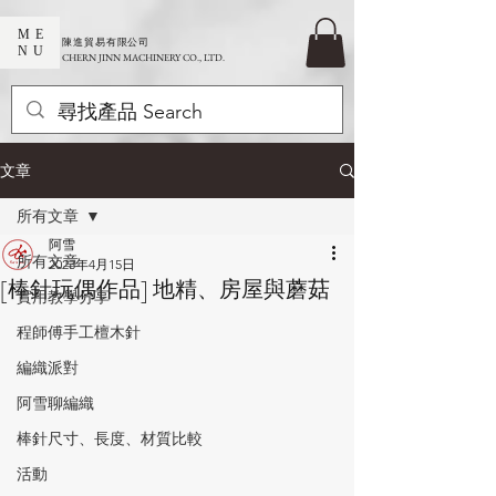
ME
​陳進貿易有限公司
NU
CHERN JINN MACHINERY CO., LTD.
文章
所有文章
阿雪
所有文章
2023年4月15日
[棒針玩偶作品] 地精、房屋與蘑菇
實用教學分享
程師傅手工檀木針
編織派對
阿雪聊編織
棒針尺寸、長度、材質比較
活動