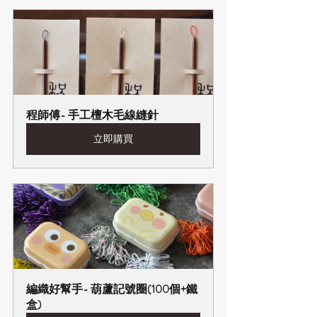
程師傅- 手工檀木毛線縫針
立即購買
編織好幫手- 葫蘆記號圈(100個+鐵
盒)