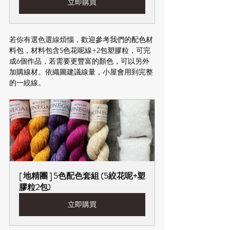
立即購買
若你有選色選線煩惱，
歡迎參考我們的配色材
料包，材料包含5色花呢線+2包塑膠粒，可完
成6個作品，若需要更豐富的顏色，可以另外
加購線材。依織圖建議線量，小屋會用到完整
的一絞線。
[ 地精團 ] 5色配色套組 (5絞花呢+塑
膠粒2包)
立即購買