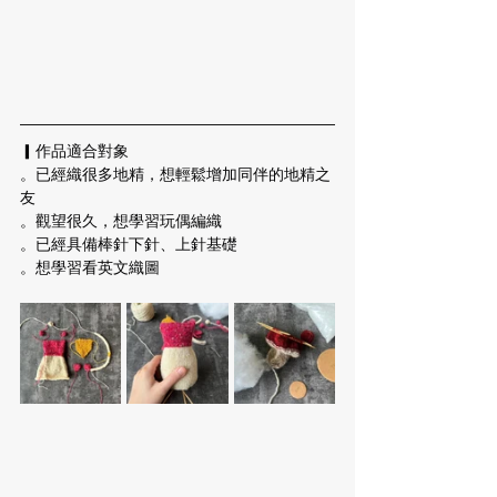
▎作品適合對象
。已經織很多地精，想輕鬆增加同伴的地精之
友
。觀望很久，想學習玩偶編織
。已經具備棒針下針、上針基礎
。想學習看英文織圖