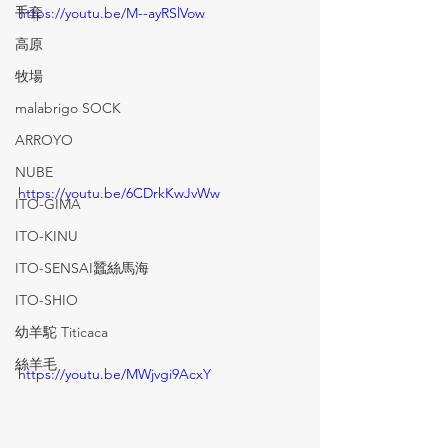
手套
https://youtu.be/M--ayRSlVow
高原
牧場
malabrigo SOCK
ARROYO
NUBE
https://youtu.be/6CDrkKwJvWw
ITO-GIMA
ITO-KINU
ITO-SENSAI蠶絲馬海
ITO-SHIO
幼羊駝 Titicaca
絲羊毛
https://youtu.be/MWjvgi9AcxY