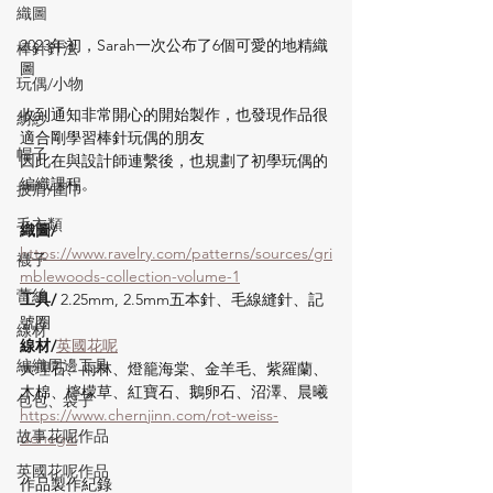
織圖
2023年初，Sarah一次公布了6個可愛的地精織
棒針針法
圖
玩偶/小物
收到通知非常開心的開始製作，也發現作品很
紡紗
適合剛學習棒針玩偶的朋友
帽子
因此在與設計師連繫後，也規劃了初學玩偶的
編織課程。
披肩/圍巾
毛衣類
織圖/
https://www.ravelry.com/patterns/sources/gri
襪子
mblewoods-collection-volume-1
蕾絲
工具/ 
2.25mm, 2.5mm五本針、毛線縫針、記
號圈
線材
線材/
英國花呢
編織周邊工具
大理石、雨林、燈籠海棠、金羊毛、紫羅蘭、
木棉、檸檬草、紅寶石、鵝卵石、沼澤、晨曦
包包、袋子
https://www.chernjinn.com/rot-weiss-
故事花呢作品
donegal
英國花呢作品
作品製作紀錄