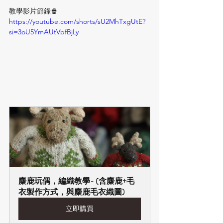
教學影片節錄🍿️
https://youtube.com/shorts/sU2MhTxgUtE?
si=3oU5YmAUtVbfBjLy
麋鹿玩偶，編織教學- (含麋鹿+毛
衣製作方式，與麋鹿毛衣織圖)
立即購買