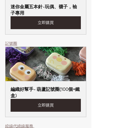
迷你金屬五本針-玩偶、襪子，袖
子專用
立即購買
記號圈
編織好幫手- 葫蘆記號圈(100個+鐵
盒)
立即購買
絞線代繞線服務 