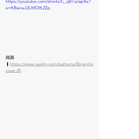
https://youtube.com/shorts/C_qBTvZap4w?
si=KBacwJ2LXfQ9L2Zp
織圖 
▎
https://www.ravelry.com/patterns/library/m
oose-20