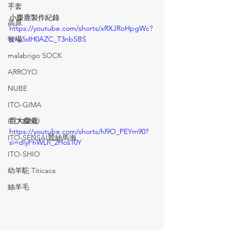
手套
小麋鹿製作紀錄
高原
https://youtube.com/shorts/xRXJRoHpgWc?
si=a5dH0AZC_T3nbSBS
牧場
malabrigo SOCK
ARROYO
NUBE
ITO-GIMA
巨大麋鹿
ITO-KINU
https://youtube.com/shorts/hl9O_PEYm90?
ITO-SENSAI蠶絲馬海
si=dIyFhWLh_2Hos10Y
ITO-SHIO
幼羊駝 Titicaca
絲羊毛