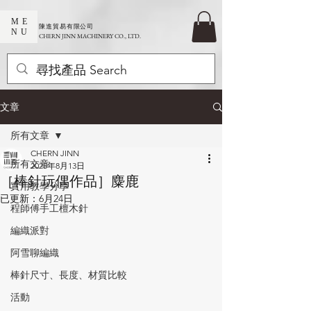
ME
​陳進貿易有限公司
NU
CHERN JINN MACHINERY CO., LTD.
文章
所有文章
CHERN JINN
所有文章
2025年8月13日
［棒針玩偶作品］麋鹿
實用教學分享
已更新：
6月24日
程師傅手工檀木針
編織派對
阿雪聊編織
棒針尺寸、長度、材質比較
活動