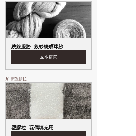
繞線服務- 絞紗繞成球紗
立即購買
加購塑膠粒
塑膠粒- 玩偶填充用