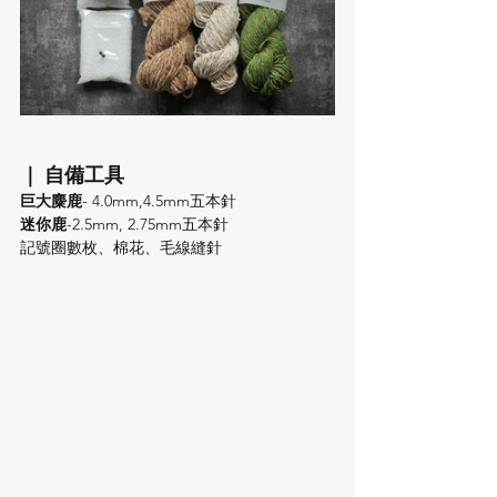
｜ 自備工具
巨大麋鹿
- 4.0mm,4.5mm五本針
迷你鹿
-2.5mm, 2.75mm五本針
記號圈數枚、棉花、毛線縫針