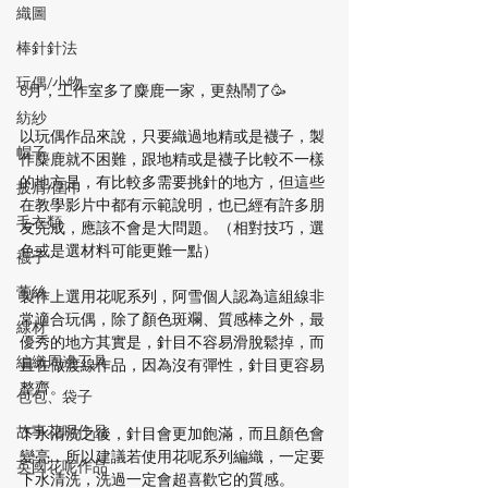
織圖
棒針針法
玩偶/小物
8月，工作室多了麋鹿一家，更熱鬧了🥳
紡紗
以玩偶作品來說，只要織過地精或是襪子，製
帽子
作麋鹿就不困難，跟地精或是襪子比較不一樣
的地方是，有比較多需要挑針的地方，但這些
披肩/圍巾
在教學影片中都有示範說明，也已經有許多朋
毛衣類
友完成，應該不會是大問題。（相對技巧，選
色或是選材料可能更難一點）
襪子
蕾絲
製作上選用花呢系列，阿雪個人認為這組線非
常適合玩偶，除了顏色斑斕、質感棒之外，最
線材
優秀的地方其實是，針目不容易滑脫鬆掉，而
編織周邊工具
且在做渡線作品，因為沒有彈性，針目更容易
整齊。
包包、袋子
故事花呢作品
下水清洗之後，針目會更加飽滿，而且顏色會
變亮，所以建議若使用花呢系列編織，一定要
英國花呢作品
下水清洗，洗過一定會超喜歡它的質感。