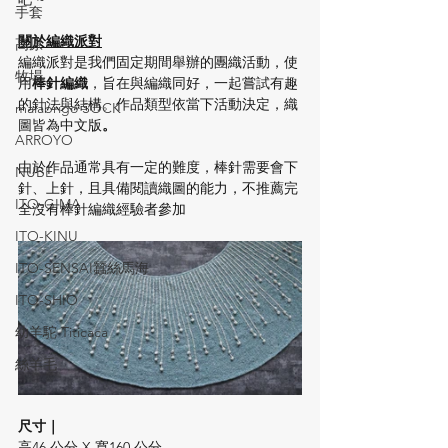
手套
關於編織派對
高原
編織派對是我們固定期間舉辦的團織活動，使
牧場
用
棒針編織
，旨在與編織同好，一起嘗試有趣
的針法與結構。作品類型依當下活動決定，織
malabrigo SOCK
圖皆為中文版
。​
ARROYO
由於作品通常具有一定的難度，棒針需要會下
NUBE
針、上針，且具備閱讀織圖的能力，不推薦完
ITO-GIMA
全沒有棒針編織經驗者參加
ITO-KINU
ITO-SENSAI蠶絲馬海
ITO-SHIO
幼羊駝 Titicaca
絲羊毛
尺寸｜
高46 公分 X 寬160 公分