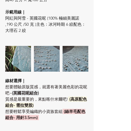
示範用線｜
阿紅與阿雪 - 英國花呢 (100% 極細美麗諾 
,190 公尺 /50 克 )主色：冰河時期 6 絞配色：
大理石 2 絞
線材選擇｜
想要體驗原版質感，就選有著美麗色彩的花呢
吧~
(英國花呢組合)
質感是最重要的，來點喀什米爾吧!
 (高原配色
組合- 需拉雙股)
想要輕鬆享受編織的小資族套組
 (絲羊毛配色
組合- 用針3.5mm) 