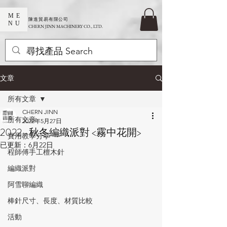
ME
​陳進貿易有限公司
NU
CHERN JINN MACHINERY CO., LTD.
文章
所有文章
CHERN JINN
所有文章
2022年5月27日
2022 -秋冬編織派對 <霧中花開>
實用教學分享
已更新：
6月22日
程師傅手工檀木針
編織派對
阿雪聊編織
棒針尺寸、長度、材質比較
活動