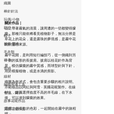
織圖
棒針針法
玩偶/小物
關於作品｜
紡紗
山上帶著霧氣的清晨，讓周遭的一切都變得朦
朧，那種只能依稀看見植物影子，無法分辨是
帽子
草花上的花朵，還是露珠的夢境感，是霧中花
披肩/圍巾
開的靈感來源。
毛衣類
霧中花開，是利用短行編技巧，從一側織到另
襪子
一側的弧形的長披肩。披肩以桂花針作為背
景，模仿朦朧的霧中質感，而球型針與下針，
蕾絲
用於模擬植物，或是水滴的剪影。
線材
織圖為敘述式，會包含重要步驟的相片說明。
編織周邊工具
示範樣品以阿紅與阿雪 - 英國花呢製作。在線
材上，建議選擇捻度不高的羊毛線，在下水
包包、袋子
後，可以達到朦朧的效果。
故事花呢作品
選擇 2 個喜歡的色彩，一起開始在霧中的旅程
英國花呢作品
吧 ~