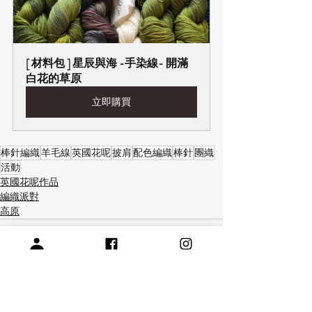
[ 材料包 ] 星辰與海 -手染線- 開滿
白花的草原
立即購買
棒針編織
羊毛線
英國花呢
披肩
配色編織
棒針
團織
活動
英國花呢作品
編織派對
高原