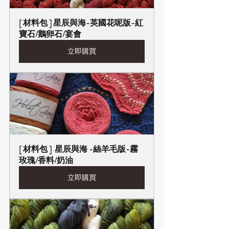
[ 材料包 ] 星辰與海-英國花呢版-紅
寶石/鵝卵石/宴會
立即購買
[ 材料包 ]  星辰與海 -絲羊毛版-霧
玫瑰/香料/奶油
立即購買