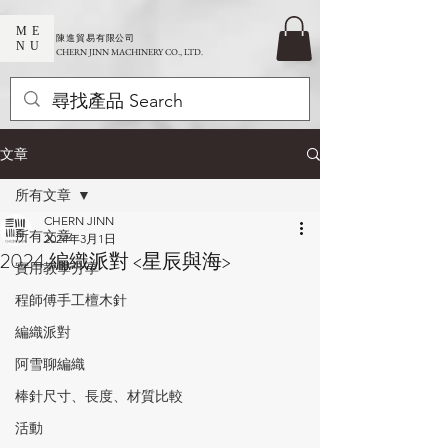
ME
​陳進貿易有限公司
NU
CHERN JINN MACHINERY CO., LTD.
文章
所有文章
CHERN JINN
所有文章
2024年3月1日
2024 編織派對 <星辰與海>
實用教學分享
程師傅手工檀木針
編織派對
阿雪聊編織
棒針尺寸、長度、材質比較
活動