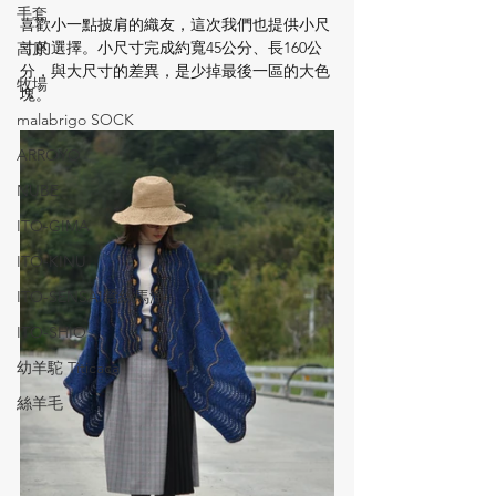
手套
喜歡小一點披肩的織友，這次我們也提供小尺
寸的選擇。小尺寸完成約寬45公分、長160公
高原
分，與大尺寸的差異，是少掉最後一區的大色
牧場
塊。
malabrigo SOCK
ARROYO
NUBE
ITO-GIMA
ITO-KINU
ITO-SENSAI蠶絲馬海
ITO-SHIO
幼羊駝 Titicaca
絲羊毛