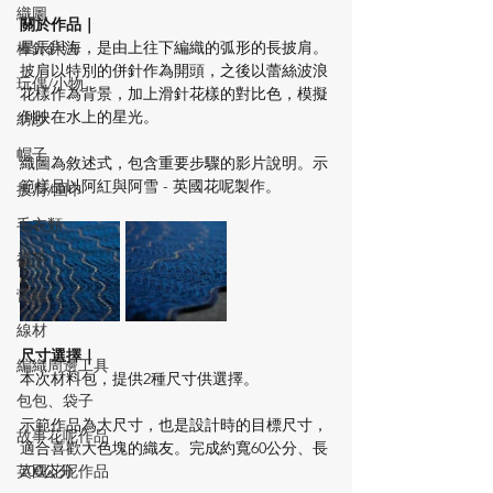
織圖
關於作品｜
星辰與海，是由上往下編織的弧形的長披肩。
棒針針法
披肩以特別的併針作為開頭，之後以蕾絲波浪
玩偶/小物
花樣作為背景，加上滑針花樣的對比色，模擬
倒映在水上的星光。
紡紗
帽子
織圖為敘述式，包含重要步驟的影片說明。示
範樣品以阿紅與阿雪 - 英國花呢製作。
披肩/圍巾
毛衣類
襪子
蕾絲
線材
尺寸選擇
｜
編織周邊工具
本次材料包，提供2種尺寸供選擇。
包包、袋子
示範作品為大尺寸，也是設計時的目標尺寸，
故事花呢作品
適合喜歡大色塊的織友。完成約寬60公分、長
英國花呢作品
200公分