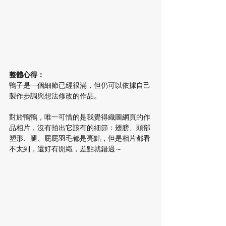
整體心得：
鴨子是一個細節已經很滿，但仍可以依據自己
製作步調與想法修改的作品。
對於鴨鴨，唯一可惜的是我覺得織圖網頁的作
品相片，沒有拍出它該有的細節：翅膀、頭部
塑形、腿、屁屁羽毛都是亮點，但是相片都看
不太到，還好有開織，差點就錯過～