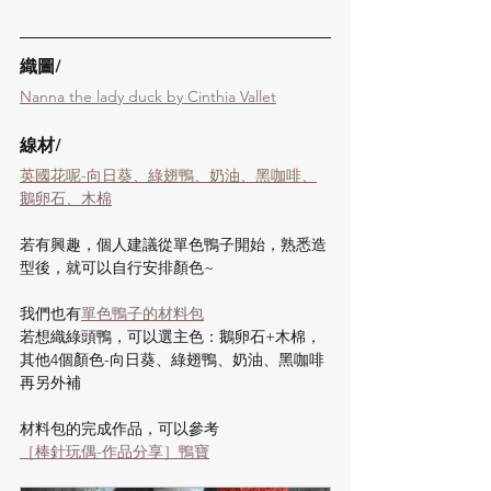
織圖/ 
Nanna the lady duck by Cinthia Vallet
線材/
英國花呢-向日葵、綠翅鴨、奶油、黑咖啡、
鵝卵石、木棉
若有興趣，個人建議從單色鴨子開始，熟悉造
型後，就可以自行安排顏色~
我們也有
單色鴨子的材料包
若想織綠頭鴨，可以選主色：鵝卵石+木棉，
其他4個顏色-向日葵、綠翅鴨、奶油、黑咖啡
再另外補
材料包的完成作品，可以參考
［棒針玩偶-作品分享］鴨寶