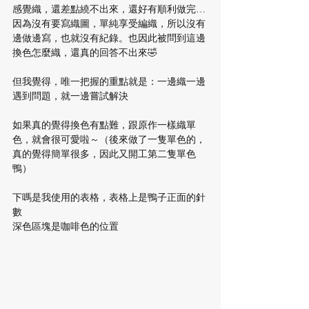
感覺織，還差點繞不出來，還好有順利做完…
因為沒有要寫織圖，單純享受編織，所以沒有
邊做邊寫，也就沒有紀錄。也因此被問到這邊
換色怎麼織，還真的回答不出來🤣
但我覺得，唯一把握的重點就是：一邊織一邊
遇到問題，就一邊嘗試解決
如果真的覺得換色有點難，跟原作一樣織單
色，就會很可愛啦～（後來做了一隻單色的，
真的覺得簡單很多，因此又開工第二隻單色
鴨）
下嗎是我使用的表格，表格上是鴨子正面的針
數
深色區塊是咖啡色的位置