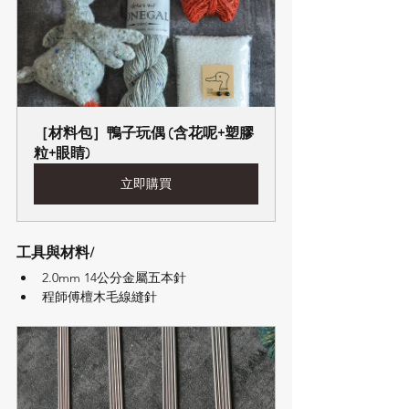
［材料包］鴨子玩偶 (含花呢+塑膠
粒+眼睛)
立即購買
工具與材料/
2.0mm 14公分金屬五本針
程師傅檀木毛線縫針