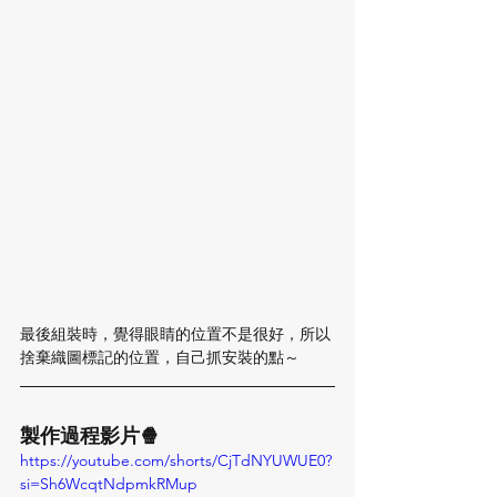
最後組裝時，覺得眼睛的位置不是很好，所以
捨棄織圖標記的位置，自己抓安裝的點～ 
製作過程影片🍿️
https://youtube.com/shorts/CjTdNYUWUE0?
si=Sh6WcqtNdpmkRMup