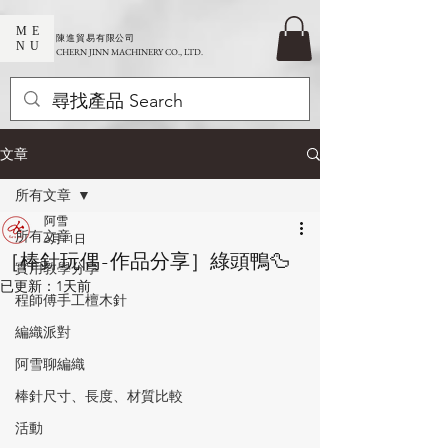
ME
​陳進貿易有限公司
NU
CHERN JINN MACHINERY CO., LTD.
文章
所有文章
阿雪
所有文章
6月11日
［棒針玩偶-作品分享］綠頭鴨🦆
實用教學分享
已更新：
1天前
程師傅手工檀木針
編織派對
阿雪聊編織
棒針尺寸、長度、材質比較
活動