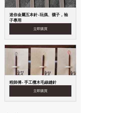
迷你金屬五本針-玩偶、襪子，袖
子專用
立即購買
程師傅- 手工檀木毛線縫針
立即購買