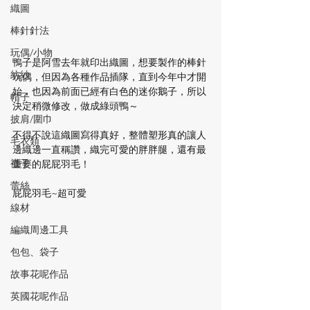
織圖
棒針針法
玩偶/小物
鴨子是阿雪去年就印出織圖，想要製作的棒針
紡紗
玩偶，但因為各種作品插隊，直到今年中才開
始，也因為前面已經有白色的迷你鵝子，所以
帽子
決定稍微修改，做成綠頭鴨～
披肩/圍巾
不得不說這織圖寫得真好，整體塑形真的讓人
毛衣類
邊織邊一直稱讚，織完可愛的胖胖腿，還有最
襪子
重要的屁屁羽毛！
蕾絲
屁屁羽毛~超可愛
線材
編織周邊工具
包包、袋子
故事花呢作品
英國花呢作品