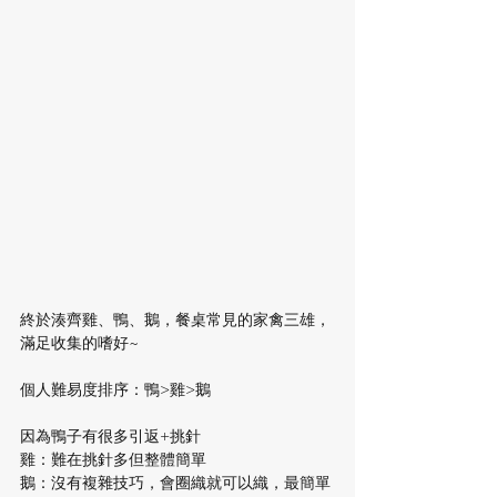
終於湊齊雞、鴨、鵝，餐桌常見的家禽三雄，
滿足收集的嗜好~
個人難易度排序：鴨>雞>鵝
因為鴨子有很多引返+挑針
雞：難在挑針多但整體簡單
鵝：沒有複雜技巧，會圈織就可以織，最簡單