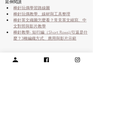
延伸閱讀
棒針玩偶學習路線圖
棒針玩偶教學、線材與工具整理
棒針英文織圖怎麼看？常見英文縮寫、中
文對照與影片教學
棒針教學- 短行編（Short Rows)/引返是什
麼？3種編織方式、應用與影片示範
棒針編織
羊毛線
英國花呢
無縫合
配色編織
玩偶
居家裝飾
英國花呢作品
玩偶/小物
查看全部
相關文章