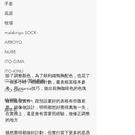
手套
高原
牧場
malabrigo SOCK
ARROYO
NUBE
ITO-GIMA
ITO-KINU
除了調整顏色，為了順利織鴨胸配色，也花了
ITO-SENSAI蠶絲馬海
一個多小時，照織圖針數，畫表格當樣本參
考，用intarsia技巧，做出前胸咖啡色的色塊
ITO-SHIO
幼羊駝 Titicaca
雖然最後實作，跟預設畫好的表格有些微差
異，就像做設計，明明都想好覺得萬無一失，
絲羊毛
在實務上，還是會有需要照經驗，做修正調整
的地方
雖然覺得都做好計劃，但實行當下更多的是憑