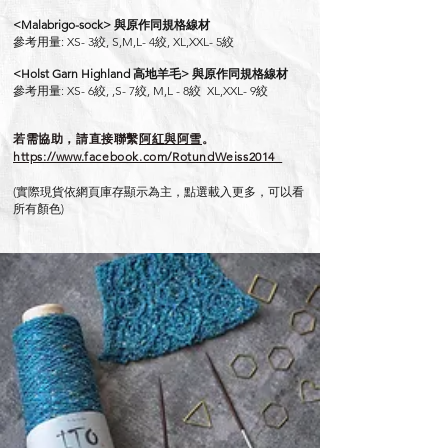
<Malabrigo-sock> 與原作同規格線材
參考用量: XS
- 3絞, S,M,L- 4絞, XL,X
XL- 5絞
<Holst Garn Highland 高地羊毛> 與原作同規格線材
參考用量: XS- 6絞, ,S- 7絞, M,L - 8絞 XL,X
XL- 9絞
若需協助，請直接聯繫
阿紅與阿雪
。
https://www.facebook.com/RotundWeiss2014
(實際現貨依網頁庫存顯示為主，點選載入更多，可以看
所有顏色)