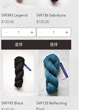
SW343 Legend
SW136 Sabiduria
價格
價格
$720.00
$720.00
選擇
選擇
SW195 Black
SW133 Reflecting
Pool
價格
$720.00