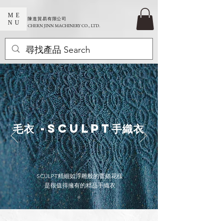
ME
​陳進貿易有限公司
NU
CHERN JINN MACHINERY CO., LTD.
毛衣 -Sculpt手織衣
SCULPT精細如浮雕般的蕾絲花樣
是很值得擁有的精品手織衣