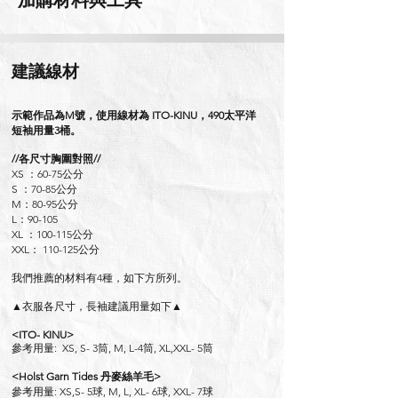
​加購材料與工具
建議線材
示範作品為M號，使用線材為 ITO-KINU，490太平洋
短袖用量3桶。​
//各尺寸胸圍對照//
XS ：60-75公分
S ：70-85公分
M：80-95公分
L：90-105
XL ：100-115公分
XXL： 110-125公分
我們推薦的材料有4種，如下方所列。
▲衣服各尺寸，長袖建議用量如下▲
<ITO- KINU>
參考用量: XS,
S- 3筒, M, L-4筒, XL,XXL-
5筒
<Holst Garn Tides 丹麥絲羊毛>
參考用量
: XS,S- 5
球, M, L, XL- 6球, XXL- 7球