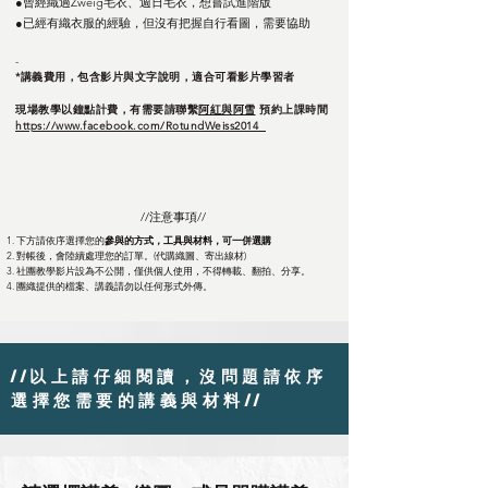
●曾經織過Zweig毛衣、週日毛衣，想嘗試進階版
●已經有織衣服的經驗，但沒有把握自行看圖，需要協助
-
*講義費用，包含影片與文字
說明，適合可看影片學習者
現場教學以鐘點計費，有需要請聯繫
阿紅與阿雪
​預約上課時間
https://www.facebook.com/RotundWeiss2014
//注意事項//
1. 下方請依序選擇您的
參與的方式
，工具與
材料，可一併選購
2. 對帳後，會陸續處理您的訂單。(代購織
圖、寄
出線材)
3. 社團教學影片設為不公開，僅供個人使用，不得轉載、翻拍、分享。
4. 團織提供的檔案、講義請勿以任何形式外傳。
//以上請仔細閱讀，沒問題請依序
選擇您需要的講義與材料//