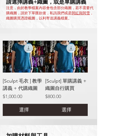
請選擇講義+織圖，或是單購講義
注意，由於教學檔案內容會包含部分織圖，若不需要代
購織圖，
請於下單匯款後，私訊我們或是
阿紅與阿雪
，
織圖購買憑證截圖，以利寄送講義檔案。
[Sculpt 毛衣 ] 教學
[Sculpt] 單購講義 +
講義 + 代購織圖
織圖自行購買
價格
價格
$1,000.00
$800.00
選擇
選擇