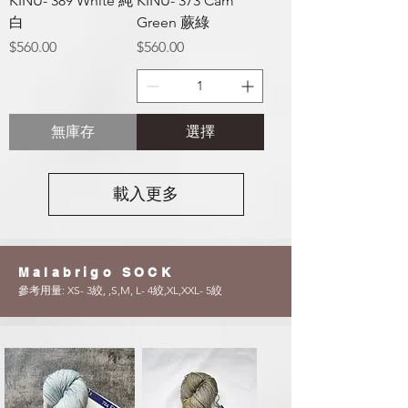
KINU- 389 White 純
KINU- 373 Cam
白
Green 蕨綠
價格
價格
$560.00
$560.00
無庫存
選擇
載入更多
Malabrigo SOCK
參考用量: XS- 3絞, ,S,M, L- 4絞,XL,XXL- 5絞