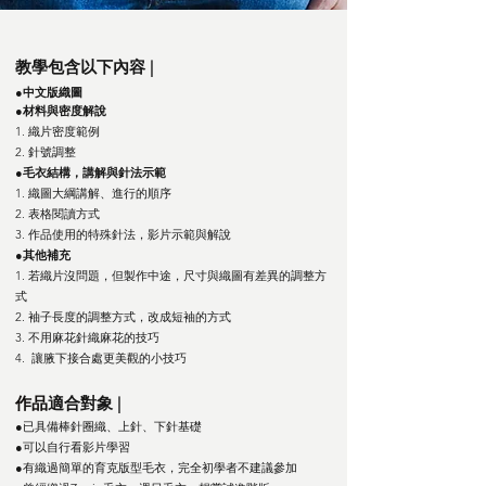
教學
包含以下內容 |
●
中文版織圖
●材料與
密度解說
1. 織片
密度範例
2. 針號調整
●毛衣結構，講解與針法示範
1. 織圖大綱講解、進行的
順序
2. 表格閱讀方式
3. 作品使用的特殊針法，影片示範與解說
●其他補充
1. 若織片沒問題，但製作中途，尺寸與織圖有差異的調整方
式
2. 袖子長度的調整方式，改成短袖的方式
3. 不用麻花針織麻花的技巧
4. 讓腋下接合處更美觀的小技巧
作品
適合對象 |
●已具備棒針圈織、上針、下針基礎
●可以自行看影片學習
●有織過簡單的育
克版型毛衣，完全初學者不建議參加