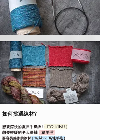
如何挑選線材?
想要涼快的夏日手織衣
!
( ITO- KINU )
想要輕暖的冬天長袖
(絲羊毛
)
要容易操
作的線材
(Highland 高地羊毛 )