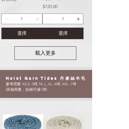
價格
$720.00
選擇
選擇
載入更多
Holst Garn Tides 丹麥絲羊毛
參考用量: XS,S- 5球, M, L, XL- 6球, XXL- 7球
​(長袖用量，短袖可減1球
)