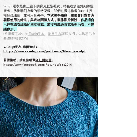
Sculpt毛衣是由上往下的育克版型毛衣
，
特色在於細針細線慢
磨出，彷彿雕刻衣般的細緻花樣。我們也獲得作者Rachel 授
權翻譯織圖，並可用於教學。
本次教學團織，主要會針對育克
花樣使用的針法，與表格閱讀方式
，製作影片解說，
作品適合
已經有織衣經驗的朋友挑戰。若沒有織過育克版型毛衣，不建
議參加。
(初學者可以先從
Zweig毛衣
、
周日毛衣
課程入門，先熟悉毛衣
基礎結構與技巧)
▲
Sculpt毛衣-
織圖連
結▲
ht
tps://www.ravelry.com/patterns/library/sculpt
若需協助，請直接聯繫
阿紅與阿雪
。
https://www.facebook.com/RotundWeiss2014