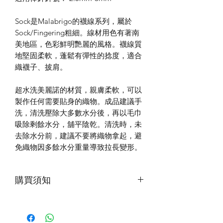
Sock是Malabrigo的襪線系列，屬於
Sock/Fingering粗細。線材用色有著南
美地區，色彩鮮明艷麗的風格。襪線質
地堅固柔軟，蓬鬆有彈性的捻度，適合
織襪子、披肩。
超水洗美麗諾的材質，親膚柔軟，可以
製作任何需要貼身的織物。成品建議手
洗，清洗壓除大多數水分後，再以毛巾
吸除剩餘水分，舖平陰乾。清洗時，未
去除水分前，建議不要將織物拿起，避
免織物因多餘水分重量導致拉長變形。
購買須知
第一次下水，建議加入少量洗滌劑，水
中會有浮色，為正常現象。清洗時使用