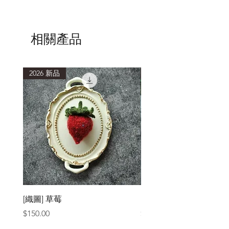
低於40度的水溫，浸泡15分鐘或以上再
輕柔擠壓洗滌。
清洗後，以毛巾包覆，吸乾多餘水分，
避免重複搓揉擠壓，造成織品氈化縮
相關產品
小。
2026 新品
2026 新品
[織圖] 草莓
［材料包］草莓
價格
價格
$150.00
$1,050.00