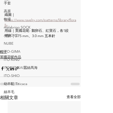
手套
高原
織圖｜
牧場
https://www.ravelry.com/patterns/library/flora
lly
malabrigo SOCK
用線｜英國花呢- 鵝卵石、紅寶石，各1絞
ARROYO
用針｜
2.75 mm、3.0 mm 五本針
NUBE
ITO-GIMA
帽子
英國花呢作品
ITO-KINU
ITO-SENSAI蠶絲馬海
ITO-SHIO
幼羊駝 Titicaca
絲羊毛
查看全部
相關文章