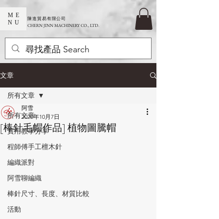
ME
​陳進貿易有限公司
NU
CHERN JINN MACHINERY CO., LTD.
文章
所有文章
阿雪
所有文章
2020年10月7日
[棒針毛帽作品] 植物圖騰帽
實用教學分享
程師傅手工檀木針
編織派對
阿雪聊編織
棒針尺寸、長度、材質比較
活動