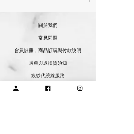
針披肩設計心路：其二
蕾帽- 適合初學
關於我們
常見問題
會員註冊，商品訂購與付款說明
購買與退換貨須知
絞紗代繞線服務