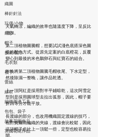
織圖
棒針針法
玩偶/小物
天氣轉涼，編織的效率也隨溫度下降，呈反比
增加。
紡紗
帽子
第二頂植物圖騰帽，想要試試淺色底搭深色圖
樣的配色方式。從原先定案的白底橙花，反覆
披肩/圍巾
變心到最後的米色鵝卵石與紅寶石的組合。
毛衣類
昨晚將第二頂植物圖騰毛帽收尾、下水定型，
襪子
然後除濕一整晚，讓作品乾透。
蕾絲
上一頂阿紅是採用對半平鋪晾乾，這次阿雪定
線材
型則是採用圓球型去拉出弧形，因此，帽子要
編織周邊工具
折四等分才能平放。 
包包、袋子
長渡線的部分，也改用機織固定渡線的技巧，
故事花呢作品
相對費爾島編織的夾線，渡線會比較鬆，因此
這頂帽子也比上一頂鬆一些，定型也較容易拉
英國花呢作品
開。