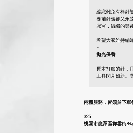
編織難免有棒針
要補針號卻又永
寂寞，編織的樂趣
希望大家維持編
拋光保養
原木打磨的針，
工具閃亮如新。費
兩種服務，皆須於下單
325 
桃園市龍潭區祥雲街84巷