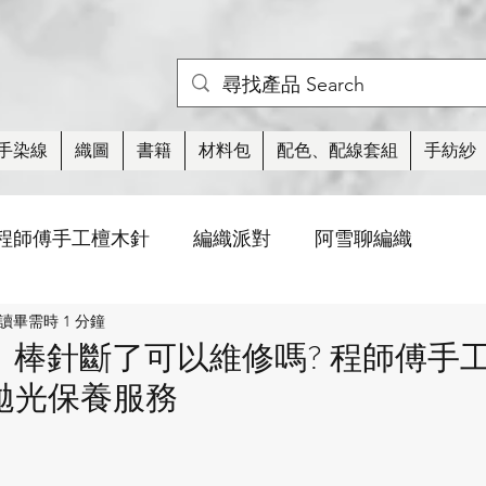
手染線
織圖
書籍
材料包
配色、配線套組
手紡紗
程師傅手工檀木針
編織派對
阿雪聊編織
讀畢需時 1 分鐘
活動
織圖
棒針針法
玩偶/小物
紡
｜棒針斷了可以維修嗎? 程師傅手工
拋光保養服務
衣類
襪子
蕾絲
線材
編織周邊工具