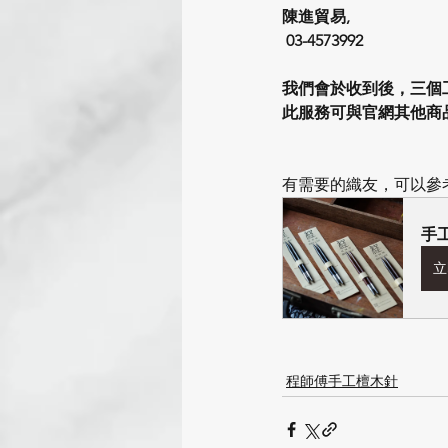
陳進貿易, 
 03-4573992
我們會於收到後，三個
此服務可與官網其他商
有需要的織友，可以參
手
立
程師傅手工檀木針