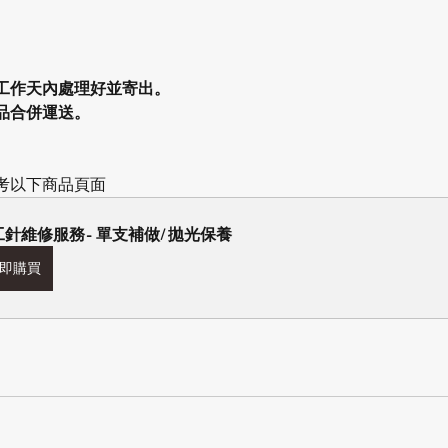
工作天內處理好並寄出。
品合併運送。
考以下商品頁面
工針維修服務- 單支補做/ 拋光保養
即購買