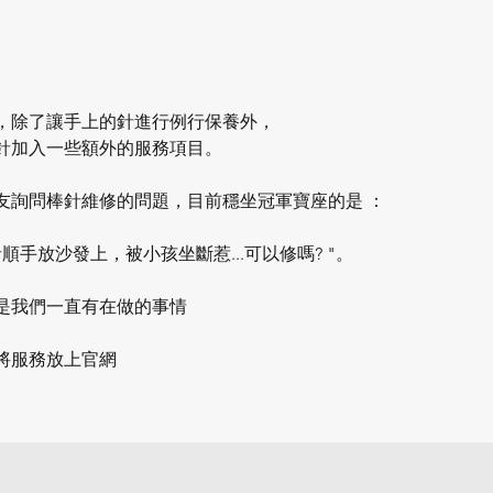
，除了讓手上的針進行例行保養外，
針加入一些額外的服務項目。
友詢問棒針維修的問題，目前穩坐冠軍寶座的是 ：
順手放沙發上，被小孩坐斷惹...可以修嗎? "。
是我們一直有在做的事情
將服務放上官網