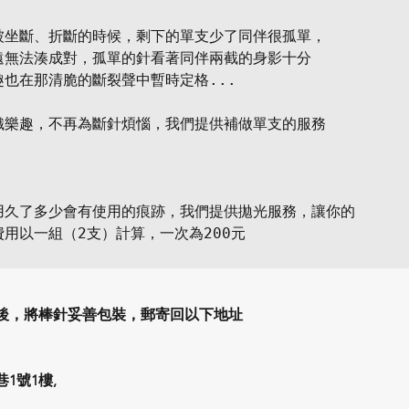
被坐斷、折斷的時候，剩下的單支少了同伴很孤單，

遠無法湊成對，孤單的針看著同伴兩截的身影十分

也在那清脆的斷裂聲中暫時定格...

織樂趣，不再為斷針煩惱，我們提供補做單支的服務

用久了多少會有使用的痕跡，我們提供拋光服務，讓你的

用以一組（2支）計算，一次為200元

後，將棒針妥善包裝，郵寄回以下地址
1號1樓, 