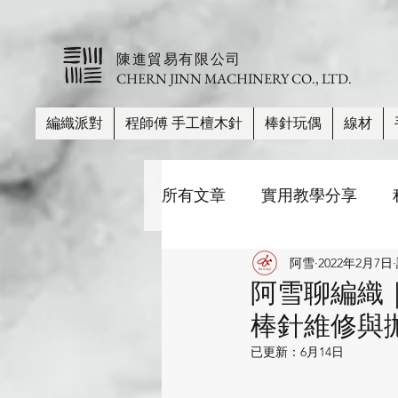
​陳進貿易有限公司
CHERN JINN MACHINERY CO., LTD.
編織派對
程師傅 手工檀木針
棒針玩偶
線材
所有文章
實用教學分享
阿雪
2022年2月7日
棒針尺寸、長度、材質比較
阿雪聊編織
棒針維修與
帽子
披肩/圍巾
毛
已更新：
6月14日