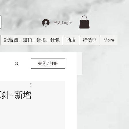
登入 Log In
記號圈、鈕扣、針擋、針包
商店
特價中
More
登入 / 註冊
紗
針-新增