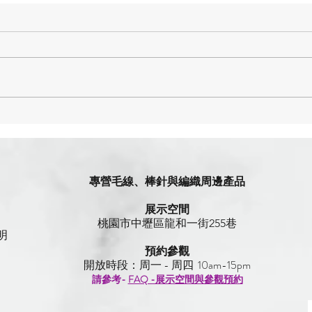
棒針尺寸怎麼選？完整棒針尺
寸與針號對照表（2026最新
版） Knitting needles sizes and
conversions
專營毛線、棒針與編織周邊產品
展示空間
​桃園市中壢區龍和一街255巷
明
預約參觀
開放時段：周一 - 周四 10am-15pm
請參考-
FAQ -展示空間與參觀預約