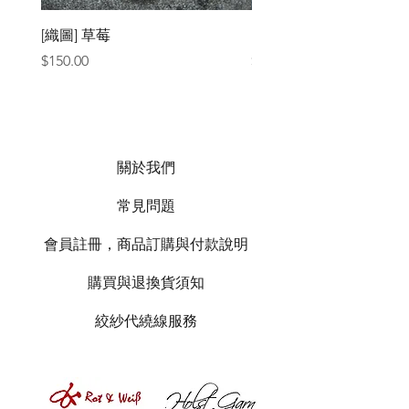
[織圖] 草莓
［材料包］草莓
價格
價格
$150.00
$1,050.00
關於我們
常見問題
會員註冊，商品訂購與付款說明
購買與退換貨須知
絞紗代繞線服務