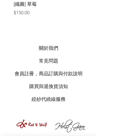
[織圖] 草莓
［材料包］草莓
價格
價格
$150.00
$1,050.00
關於我們
常見問題
會員註冊，商品訂購與付款說明
購買與退換貨須知
絞紗代繞線服務