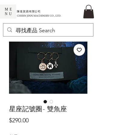
ME
​陳進貿易有限公司
NU
CHERN JINN MACHINERY CO., LTD.
星座記號圈- 雙魚座
價
$290.00
格