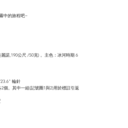
霧中的旅程吧
~
美麗諾
,190
公尺
/50
克
)
。主色：冰河時期
6
/23.6"
輪針
各
2
個。其中一組
(
記號圈
1
與
2)
用於標註引返
置