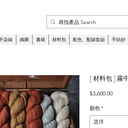
手染線
織圖
書籍
材料包
配色、配線套組
手紡紗
[ 材料包 ] 
價
$3,600.00
格
顏色
*
選擇