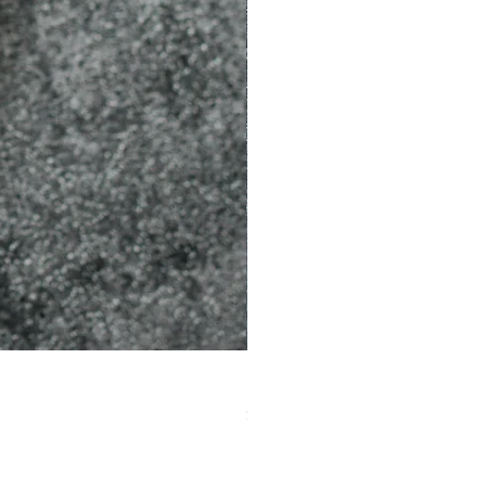
［材料包］草莓
價格
$1,050.00