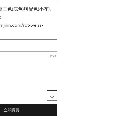
主色(底色)與配色(小花)。
：
njinn.com/rot-weiss-
0/500
立即購買