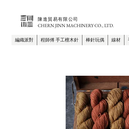
​陳進貿易有限公司
CHERN JINN MACHINERY CO., LTD.
編織派對
程師傅 手工檀木針
棒針玩偶
線材