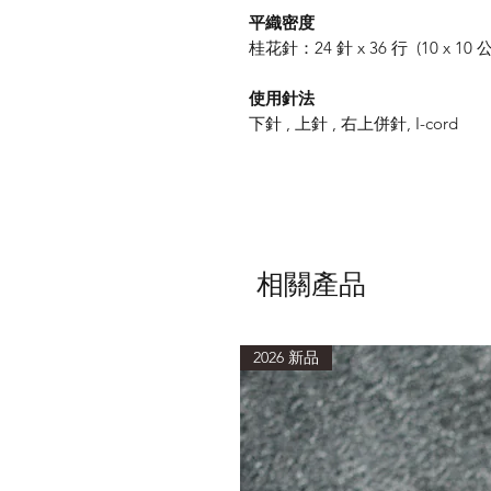
平織密度
桂花針：
24
針
x 36
行
(10 x 10
使用針法
下針
,
上針
,
右上併針
, I-cord
相關產品
2026 新品