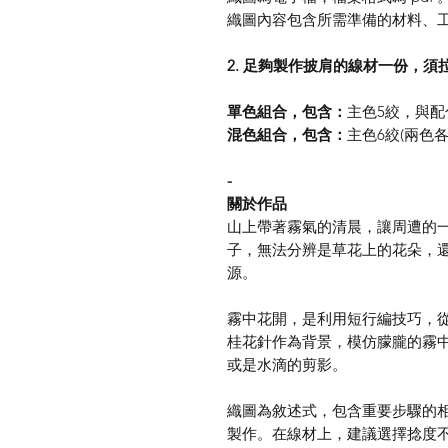
織圖內容包含所需準備的材料、
2. 足夠製作披肩的線材一份，須
單色組合，包含：
主色5絞，與配
混色組合，包含：
主色6絞(兩色各
-
關於作品
山上帶著霧氣的清晨，讓周遭的
子，無法分辨是草花上的花朵，
源。
霧中花開，是利用短行編技巧，
桂花針作為背景，模仿朦朧的霧
或是水滴的剪影。
織圖為敘述式，包含重要步驟的
製作。在線材上，建議選擇捻度