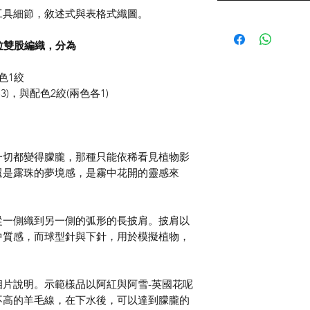
工具細節，敘述式與表格式織圖。
拉雙股編織，分為
色1絞
3)，與配色2絞(兩色各1)
一切都變得朦朧，那種只能依稀看見植物影
還是露珠的夢境感，是霧中花開的靈感來
從一側織到另一側的弧形的長披肩。披肩以
中質感，而球型針與下針，用於模擬植物，
相片說明。示範樣品以阿紅與阿雪
-
英國花呢
不高的羊毛線，在下水後，可以達到朦朧的