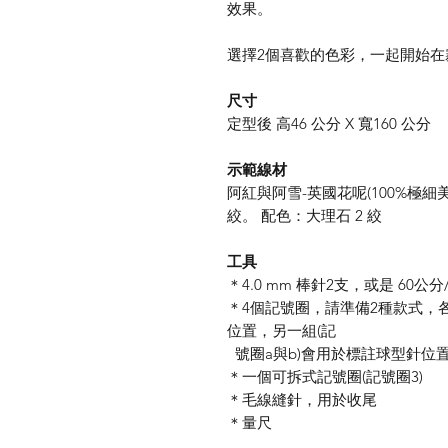
效果。
選擇
2
個喜歡的色彩，一起開始在
尺寸
定型後
高
46
公分
X
寬
160
公分
示範線材
阿紅與阿雪
-
英國花呢
(100%
極細
絞。
配色：大理石
2
絞
工具
＊
4.0 mm
棒針
2
支，或是
60
公分
＊
4
個記號圈，請準備
2
種款式，
位置，另一組
(
記
號圈
a
與
b)
會用於標註球型針位
＊一個可拆式記號圈
(
記號圈
3)
＊毛線縫針，用於收尾
＊量尺