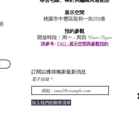
專營毛線、棒針與編織周邊產品
展示空間
​桃園市中壢區龍和一街255巷
明
預約參觀
開放時段：周一 - 周四 10am-15pm
請參考-
FAQ -展示空間與參觀預約
單
訂閱以獲得獨家最新消息
電子信箱
加入我們的郵寄清單