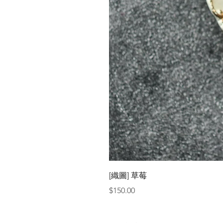
[織圖] 草莓
價格
$150.00