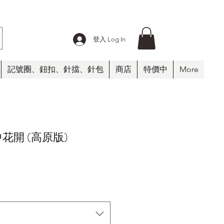
登入 Log In
記號圈、鈕扣、針擋、針包
商店
特價中
More
霧中花開 (高原版)