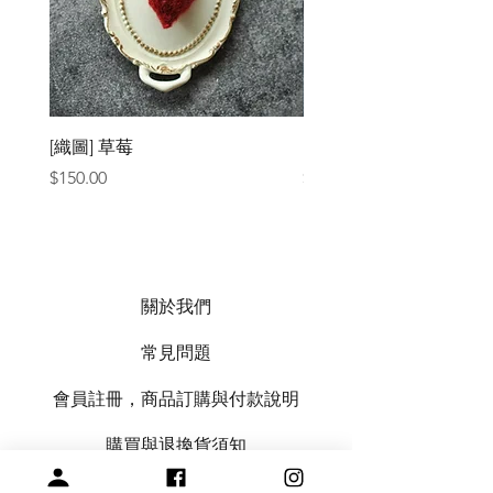
[織圖] 草莓
［材料包］草莓
價格
價格
$150.00
$1,050.00
關於我們
常見問題
會員註冊，商品訂購與付款說明
購買與退換貨須知
絞紗代繞線服務