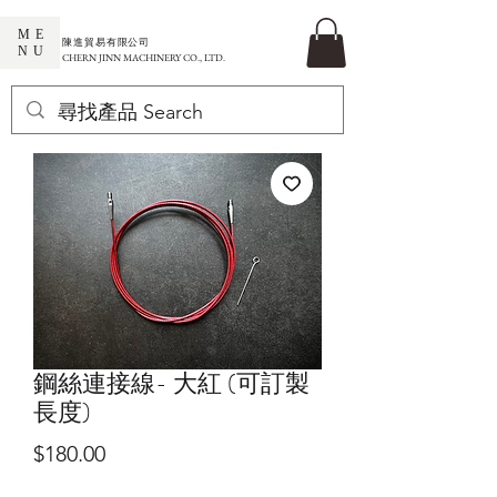
ME
​陳進貿易有限公司
NU
CHERN JINN MACHINERY CO., LTD.
鋼絲連接線- 大紅 (可訂製
長度)
價
$180.00
格