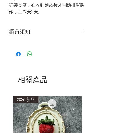
訂製長度，在收到匯款後才開始排單製
作，工作天2天。
購買須知
鋼絲連接線，因材質的特性，會比尼龍
材質連接線硬，每條連接線，長度會有
正負1公分的誤差，不能依此為退換貨
標準，請知悉。
相關產品
2026 新品
2026 新品