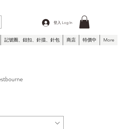
登入 Log In
記號圈、鈕扣、針擋、針包
商店
特價中
More
tbourne