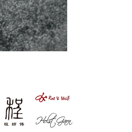
［材料包］草莓
Price
NT$1,050