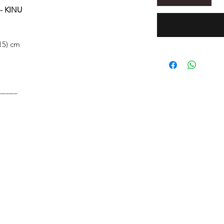
KINU
15) cm
_____