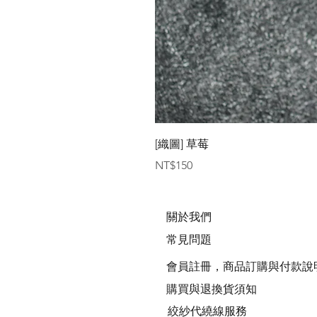
[織圖] 草莓
Price
NT$150
關於我們
常見問題
會員註冊，商品訂購與付款說
購買與退換貨須知
絞紗代繞線服務