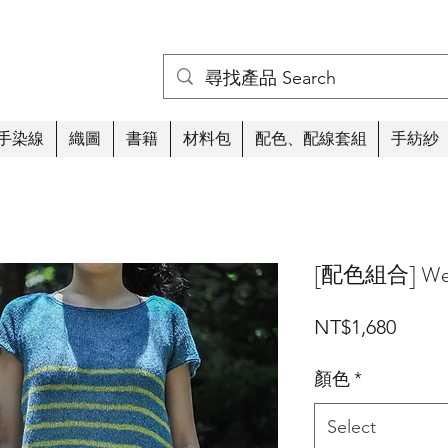
手染線
織圖
書籍
材料包
配色、配線套組
手紡紗
[配色組合] Wes
Price
NT$1,680
顏色
*
Select