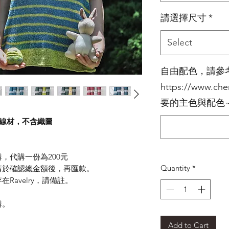
請選擇尺寸
*
Select
自由配色，請參
https://www.ch
要的主色與配色~ (以
包含線材，不含織圖
，代購一份為200元
Quantity
*
請於確認總金額後，再匯款。
avelry，請備註。
購。
Add to Cart