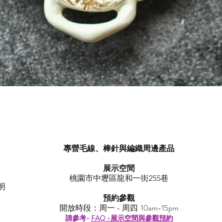
Quick View
專營毛線、棒針與編織周邊產品
展示空間
​桃園市中壢區龍和一街255巷
明
預約參觀
開放時段：周一 - 周四 10am-15pm
請參考-
FAQ -展示空間與參觀預約