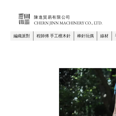
​陳進貿易有限公司
CHERN JINN MACHINERY CO., LTD.
編織派對
程師傅 手工檀木針
棒針玩偶
線材