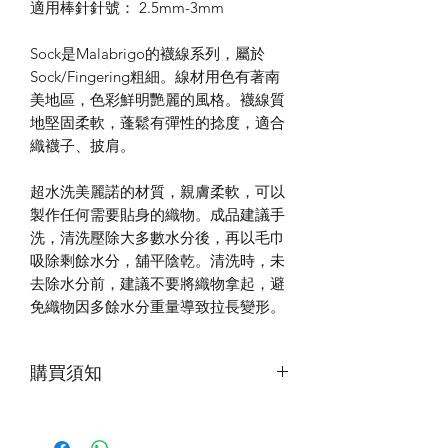
適用棒針針號： 2.5mm-3mm
Sock是Malabrigo的襪線系列，屬於
Sock/Fingering粗細。線材用色有著南
美地區，色彩鮮明艷麗的風格。襪線質
地堅固柔軟，蓬鬆有彈性的捻度，適合
織襪子、披肩。
超水洗美麗諾的材質，親膚柔軟，可以
製作任何需要貼身的織物。成品建議手
洗，清洗壓除大多數水分後，再以毛巾
吸除剩餘水分，舖平陰乾。清洗時，未
去除水分前，建議不要將織物拿起，避
免織物因多餘水分重量導致拉長變形。
購買須知
第一次下水，建議加入少量洗滌劑，水
中會有浮色，為正常現象。清洗時使用