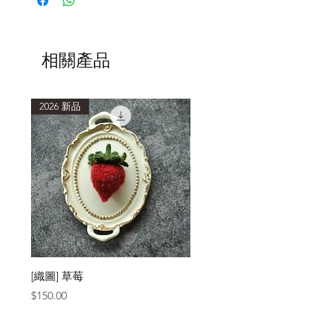
低於40度的水溫，浸泡15分鐘或以上再
輕柔擠壓洗滌。
清洗後，以毛巾包覆，吸乾多餘水分，
避免重複搓揉擠壓，造成織品氈化縮
相關產品
小。
2026 新品
2026 新品
[織圖] 草莓
［材料包］草莓
價格
價格
$150.00
$1,050.00