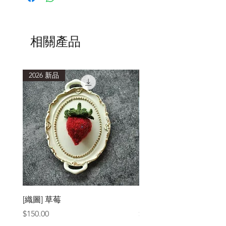
低於40度的水溫，浸泡15分鐘或以上再
輕柔擠壓洗滌。
清洗後，以毛巾包覆，吸乾多餘水分，
避免重複搓揉擠壓，造成織品氈化縮
相關產品
小。
2026 新品
2026 新品
[織圖] 草莓
［材料包］草莓
價格
價格
$150.00
$1,050.00