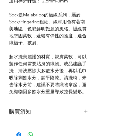
適用棒針針號： 2.5mm-3mm
Sock是Malabrigo的襪線系列，屬於
Sock/Fingering粗細。線材用色有著南
美地區，色彩鮮明艷麗的風格。襪線質
地堅固柔軟，蓬鬆有彈性的捻度，適合
織襪子、披肩。
超水洗美麗諾的材質，親膚柔軟，可以
製作任何需要貼身的織物。成品建議手
洗，清洗壓除大多數水分後，再以毛巾
吸除剩餘水分，舖平陰乾。清洗時，未
去除水分前，建議不要將織物拿起，避
免織物因多餘水分重量導致拉長變形。
購買須知
第一次下水，建議加入少量洗滌劑，水
中會有浮色，為正常現象。清洗時使用