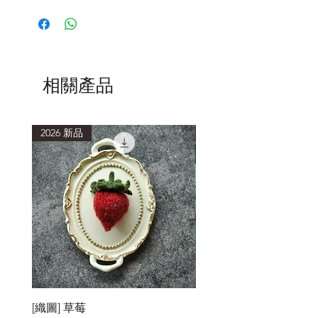
第一次下水，建議加入少量洗滌劑，水
中會有浮色，為正常現象。清洗時使用
低於40度的水溫，浸泡15分鐘或以上再
輕柔擠壓洗滌。
清洗後，以毛巾包覆，吸乾多餘水分，
避免重複搓揉擠壓，造成織品氈化縮
相關產品
小。
2026 新品
2026 新品
[織圖] 草莓
［材料包］草莓