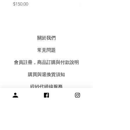
價格
價格
$150.00
$1,050.00
關於我們
常見問題
會員註冊，商品訂購與付款說明
購買與退換貨須知
絞紗代繞線服務