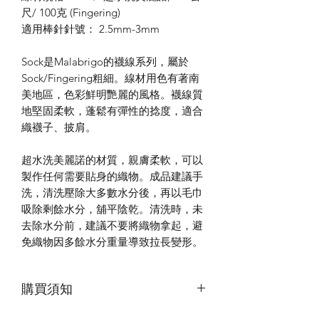
尺/ 100克 (Fingering)
適用棒針針號： 2.5mm-3mm
Sock是Malabrigo的襪線系列，屬於
Sock/Fingering粗細。線材用色有著南
美地區，色彩鮮明艷麗的風格。襪線質
地堅固柔軟，蓬鬆有彈性的捻度，適合
織襪子、披肩。
超水洗美麗諾的材質，親膚柔軟，可以
製作任何需要貼身的織物。成品建議手
洗，清洗壓除大多數水分後，再以毛巾
吸除剩餘水分，舖平陰乾。清洗時，未
去除水分前，建議不要將織物拿起，避
免織物因多餘水分重量導致拉長變形。
購買須知